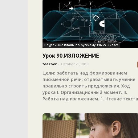
Поурочные планы по русскому языку 3 класс
Урок 90.ИЗЛОЖЕНИЕ
teacher
-
October 28, 2018
Цели: работать над формированием
письменной речи; отрабатывать умение
правильно строить предложения. Ход
урока I. Организационный момент. II.
Работа над изложением. 1. Чтение текста.