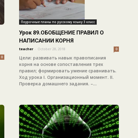
Поурочные планы по русскому языку 3 класс
Урок 89.ОБОБЩЕНИЕ ПРАВИЛ О
НАПИСАНИИ КОРНЯ
teacher
-
October 28, 2018
0
0
Цели: развивать навык правописания
корня на основе сопоставления трех
правил; формировать умение сравнивать.
Ход урока I. Организационный момент. II.
Проверка домашнего задания. –...