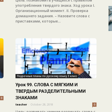
Цель: познакомить учащихся с правилом
употребления твердого знака. Ход урока I.
Организационный момент. II. Проверка
домашнего задания. – Назовите слова с
приставками, которые...
Поурочные планы по русскому языку 3 класс
Урок 99. СЛОВА С МЯГКИМ И
ТВЕРДЫМ РАЗДЕЛИТЕЛЬНЫМИ
ЗНАКАМИ
0
teacher
-
October 28, 2018
0
Цель: развивать умение различать слова с