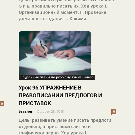
ъ и ь, правильно писать их. Ход урока I.
Организационный момент. II. Проверка
домашнего задания. – Какими...
Поурочные планы по русскому языку 3 класс
Урок 96.УПРАЖНЕНИЕ В
ПРАВОПИСАНИИ ПРЕДЛОГОВ И
ПРИСТАВОК
0
teacher
-
October 28, 2018
0
Цель: развивать умение писать предлоги
отдельно, а приставки слитно и
графически верно. Ход урока I.