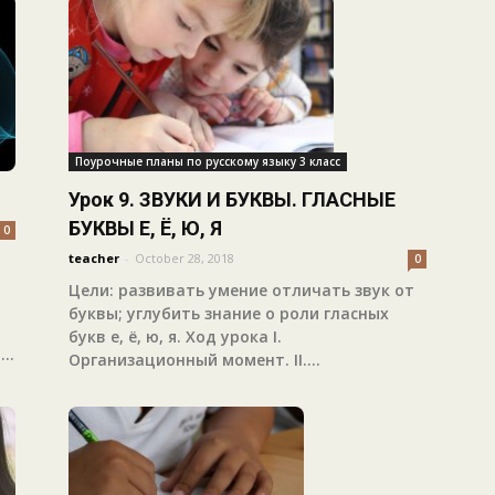
Поурочные планы по русскому языку 3 класс
Урок 9. ЗВУКИ И БУКВЫ. ГЛАСНЫЕ
БУКВЫ Е, Ё, Ю, Я
0
teacher
-
October 28, 2018
0
Цели: развивать умение отличать звук от
буквы; углубить знание о роли гласных
букв е, ё, ю, я. Ход урока I.
..
Организационный момент. II....