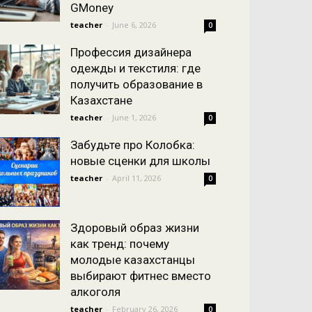
GMoney
teacher
-
June 6, 2026
0
Профессия дизайнера
одежды и текстиля: где
получить образование в
Казахстане
teacher
-
June 1, 2026
0
Забудьте про Колобка:
новые сценки для школы
teacher
-
April 11, 2026
0
Здоровый образ жизни
как тренд: почему
молодые казахстанцы
выбирают фитнес вместо
алкоголя
teacher
-
February 26, 2026
0