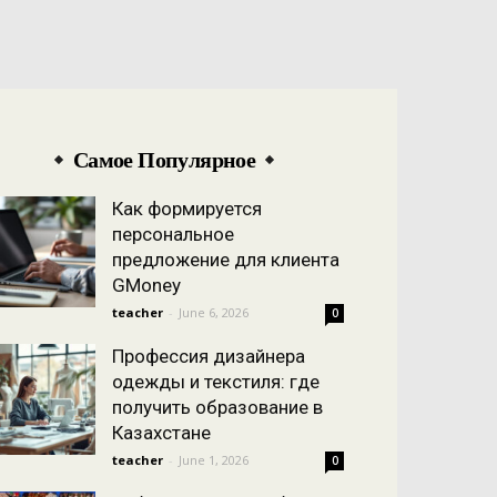
Самое Популярное
Как формируется
персональное
предложение для клиента
GMoney
teacher
-
June 6, 2026
0
Профессия дизайнера
одежды и текстиля: где
получить образование в
Казахстане
teacher
-
June 1, 2026
0