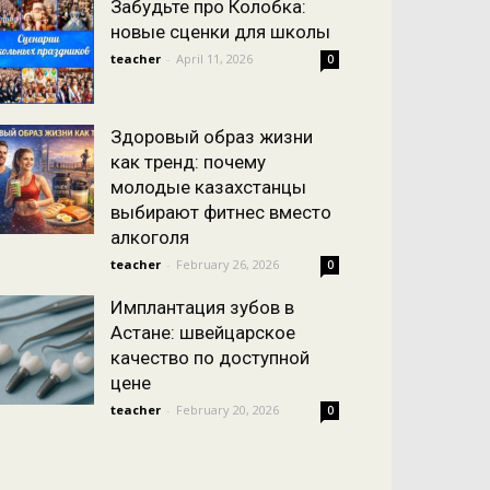
Забудьте про Колобка:
новые сценки для школы
teacher
-
April 11, 2026
0
Здоровый образ жизни
как тренд: почему
молодые казахстанцы
выбирают фитнес вместо
алкоголя
teacher
-
February 26, 2026
0
Имплантация зубов в
Астане: швейцарское
качество по доступной
цене
teacher
-
February 20, 2026
0