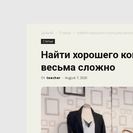
Домой
Статьи
Найти хорошего консультанта-
Статьи
Найти хорошего ко
весьма сложно
От
teacher
-
August 7, 2020