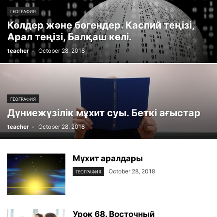
ГЕОГРАФИЯ
Көлдер және бөгендер. Каспий теңізі,
Арал теңізі, Балқаш көлі.
teacher
-
October 28, 2018
ГЕОГРАФИЯ
Дүниежүзілік мұхит суы. Беткі ағыстар
teacher
-
October 28, 2018
Мұхит аралдары
October 28, 2018
ГЕОГРАФИЯ
Урок 68. Восточный