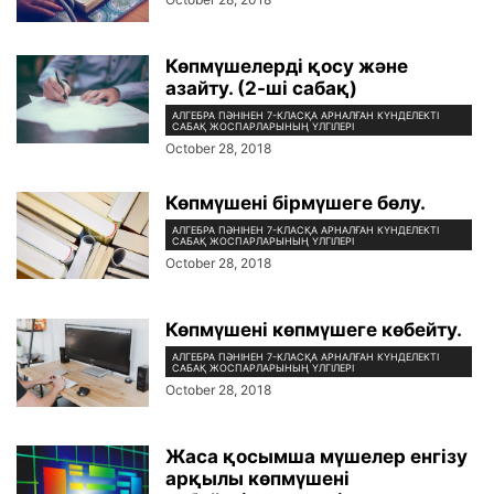
Көпмүшелерді қосу және
азайту. (2-ші сабақ)
АЛГЕБРА ПӘНІНЕН 7-КЛАСҚА АРНАЛҒАН КҮНДЕЛЕКТІ
САБАҚ ЖОСПАРЛАРЫНЫҢ ҮЛГІЛЕРІ
October 28, 2018
Көпмүшені бірмүшеге бөлу.
АЛГЕБРА ПӘНІНЕН 7-КЛАСҚА АРНАЛҒАН КҮНДЕЛЕКТІ
САБАҚ ЖОСПАРЛАРЫНЫҢ ҮЛГІЛЕРІ
October 28, 2018
Көпмүшені көпмүшеге көбейту.
АЛГЕБРА ПӘНІНЕН 7-КЛАСҚА АРНАЛҒАН КҮНДЕЛЕКТІ
САБАҚ ЖОСПАРЛАРЫНЫҢ ҮЛГІЛЕРІ
October 28, 2018
Жаса қосымша мүшелер енгізу
арқылы көпмүшені