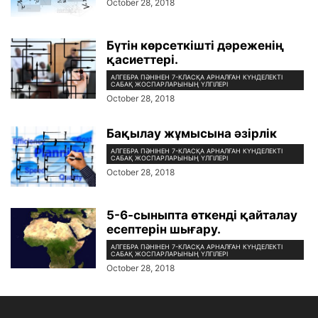
October 28, 2018
Бүтін көрсеткішті дәреженің
қасиеттері.
АЛГЕБРА ПӘНІНЕН 7-КЛАСҚА АРНАЛҒАН КҮНДЕЛЕКТІ
САБАҚ ЖОСПАРЛАРЫНЫҢ ҮЛГІЛЕРІ
October 28, 2018
Бақылау жұмысына әзірлік
АЛГЕБРА ПӘНІНЕН 7-КЛАСҚА АРНАЛҒАН КҮНДЕЛЕКТІ
САБАҚ ЖОСПАРЛАРЫНЫҢ ҮЛГІЛЕРІ
October 28, 2018
5-6-сыныпта өткенді қайталау
есептерін шығару.
АЛГЕБРА ПӘНІНЕН 7-КЛАСҚА АРНАЛҒАН КҮНДЕЛЕКТІ
САБАҚ ЖОСПАРЛАРЫНЫҢ ҮЛГІЛЕРІ
October 28, 2018