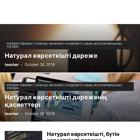
АЛГЕБРА ПӘНІНЕН 7-КЛАСҚА АРНАЛҒАН КҮНДЕЛЕКТІ САБАҚ ЖОСПАРЛАРЫНЫҢ
ҮЛГІЛЕРІ
Натурал көрсеткішті дәреже
teacher
-
October 28, 2018
АЛГЕБРА ПӘНІНЕН 7-КЛАСҚА АРНАЛҒАН КҮНДЕЛЕКТІ САБАҚ ЖОСПАРЛАРЫНЫҢ
ҮЛГІЛЕРІ
Натурал көрсеткішті дәреженің
қасиеттері
teacher
-
October 28, 2018
Натурал көрсеткішті, бүтін