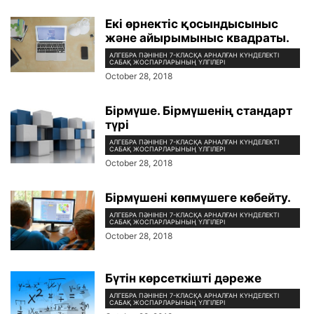
Екі өрнектіс қосындысыныс
және айырымыныс квадраты.
АЛГЕБРА ПӘНІНЕН 7-КЛАСҚА АРНАЛҒАН КҮНДЕЛЕКТІ
САБАҚ ЖОСПАРЛАРЫНЫҢ ҮЛГІЛЕРІ
October 28, 2018
Бірмүше. Бірмүшенің стандарт
түрі
АЛГЕБРА ПӘНІНЕН 7-КЛАСҚА АРНАЛҒАН КҮНДЕЛЕКТІ
САБАҚ ЖОСПАРЛАРЫНЫҢ ҮЛГІЛЕРІ
October 28, 2018
Бірмүшені көпмүшеге көбейту.
АЛГЕБРА ПӘНІНЕН 7-КЛАСҚА АРНАЛҒАН КҮНДЕЛЕКТІ
САБАҚ ЖОСПАРЛАРЫНЫҢ ҮЛГІЛЕРІ
October 28, 2018
Бүтін көрсеткішті дәреже
АЛГЕБРА ПӘНІНЕН 7-КЛАСҚА АРНАЛҒАН КҮНДЕЛЕКТІ
САБАҚ ЖОСПАРЛАРЫНЫҢ ҮЛГІЛЕРІ