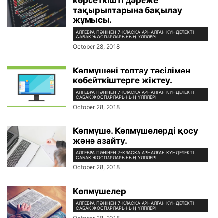
көрсеткішті дәреже
тақырыптарына бақылау
жұмысы.
АЛГЕБРА ПӘНІНЕН 7-КЛАСҚА АРНАЛҒАН КҮНДЕЛЕКТІ
САБАҚ ЖОСПАРЛАРЫНЫҢ ҮЛГІЛЕРІ
October 28, 2018
Көпмүшені топтау тәсілімен
көбейткіштерге жіктеу.
АЛГЕБРА ПӘНІНЕН 7-КЛАСҚА АРНАЛҒАН КҮНДЕЛЕКТІ
САБАҚ ЖОСПАРЛАРЫНЫҢ ҮЛГІЛЕРІ
October 28, 2018
Көпмүше. Көпмүшелерді қосу
және азайту.
АЛГЕБРА ПӘНІНЕН 7-КЛАСҚА АРНАЛҒАН КҮНДЕЛЕКТІ
САБАҚ ЖОСПАРЛАРЫНЫҢ ҮЛГІЛЕРІ
October 28, 2018
Көпмүшелер
АЛГЕБРА ПӘНІНЕН 7-КЛАСҚА АРНАЛҒАН КҮНДЕЛЕКТІ
САБАҚ ЖОСПАРЛАРЫНЫҢ ҮЛГІЛЕРІ
October 28, 2018