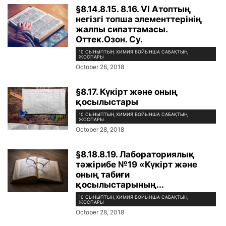
§8.14.8.15. 8.16. VI Атоптың
негізгі топша элементтерінің
жалпы сипаттамасы.
Оттек.Озон. Су.
10 СЫНЫПТЫҢ ХИМИЯ БОЙЫНША САБАҚТЫҢ
ЖОСПАРЫ
October 28, 2018
§8.17. Күкірт және оның
қосылыстары
10 СЫНЫПТЫҢ ХИМИЯ БОЙЫНША САБАҚТЫҢ
ЖОСПАРЫ
October 28, 2018
§8.18.8.19. Лабораториялық
тәжірибе №19 «Күкірт және
оның табиғи
қосылыстарының...
10 СЫНЫПТЫҢ ХИМИЯ БОЙЫНША САБАҚТЫҢ
ЖОСПАРЫ
October 28, 2018