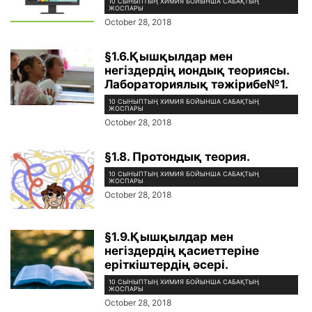
10 СЫНЫПТЫҢ ХИМИЯ БОЙЫНША САБАҚТЫҢ
ЖОСПАРЫ
October 28, 2018
§1.6.Қышқылдар мен
негіздердің иондық теориясы.
Лабораториялық тәжірибе№1.
10 СЫНЫПТЫҢ ХИМИЯ БОЙЫНША САБАҚТЫҢ
ЖОСПАРЫ
October 28, 2018
§1.8. Протондық теория.
10 СЫНЫПТЫҢ ХИМИЯ БОЙЫНША САБАҚТЫҢ
ЖОСПАРЫ
October 28, 2018
§1.9.Қышқылдар мен
негіздердің қасиеттеріне
еріткіштердің әсері.
10 СЫНЫПТЫҢ ХИМИЯ БОЙЫНША САБАҚТЫҢ
ЖОСПАРЫ
October 28, 2018