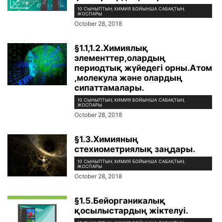
10 СЫНЫПТЫҢ ХИМИЯ БОЙЫНША САБАҚТЫҢ
ЖОСПАРЫ
October 28, 2018
§1.1,1.2.Химиялық
элементтер,олардың
периодтық жүйедегі орны.Атом
,молекула және олардың
сипаттамалары.
10 СЫНЫПТЫҢ ХИМИЯ БОЙЫНША САБАҚТЫҢ
ЖОСПАРЫ
October 28, 2018
§1.3.Химияның
стехиометриялық заңдары.
10 СЫНЫПТЫҢ ХИМИЯ БОЙЫНША САБАҚТЫҢ
ЖОСПАРЫ
October 28, 2018
§1.5.Бейорганикалық
қосылыстардың жіктелуі.