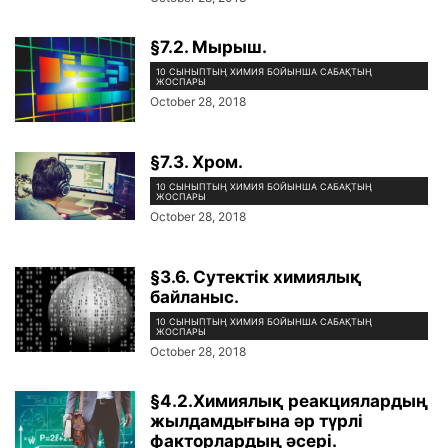
§7.2. Мырыш.
10 СЫНЫПТЫҢ ХИМИЯ БОЙЫНША САБАҚТЫҢ
ЖОСПАРЫ
October 28, 2018
§7.3. Хром.
10 СЫНЫПТЫҢ ХИМИЯ БОЙЫНША САБАҚТЫҢ
ЖОСПАРЫ
October 28, 2018
§3.6. Сутектік химиялық
байланыс.
10 СЫНЫПТЫҢ ХИМИЯ БОЙЫНША САБАҚТЫҢ
ЖОСПАРЫ
October 28, 2018
§4.2.Химиялық реакциялардың
жылдамдығына әр түрлі
факторлардың әсері.