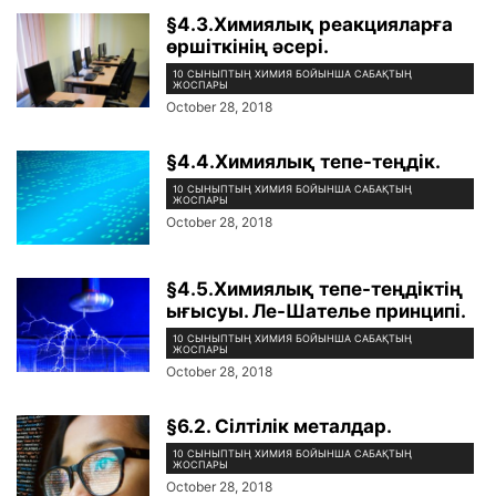
§4.3.Химиялық реакцияларға
өршіткінің әсері.
10 СЫНЫПТЫҢ ХИМИЯ БОЙЫНША САБАҚТЫҢ
ЖОСПАРЫ
October 28, 2018
§4.4.Химиялық тепе-теңдік.
10 СЫНЫПТЫҢ ХИМИЯ БОЙЫНША САБАҚТЫҢ
ЖОСПАРЫ
October 28, 2018
§4.5.Химиялық тепе-теңдіктің
ығысуы. Ле-Шателье принципі.
10 СЫНЫПТЫҢ ХИМИЯ БОЙЫНША САБАҚТЫҢ
ЖОСПАРЫ
October 28, 2018
§6.2. Сілтілік металдар.
10 СЫНЫПТЫҢ ХИМИЯ БОЙЫНША САБАҚТЫҢ
ЖОСПАРЫ
October 28, 2018