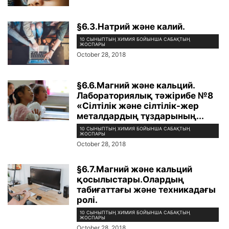
§6.3.Натрий және калий.
10 СЫНЫПТЫҢ ХИМИЯ БОЙЫНША САБАҚТЫҢ
ЖОСПАРЫ
October 28, 2018
§6.6.Магний және кальций.
Лабораториялық тәжірибе №8
«Сілтілік және сілтілік-жер
металдардың тұздарының...
10 СЫНЫПТЫҢ ХИМИЯ БОЙЫНША САБАҚТЫҢ
ЖОСПАРЫ
October 28, 2018
§6.7.Магний және кальций
қосылыстары.Олардың
табиғаттағы және техникадағы
ролі.
10 СЫНЫПТЫҢ ХИМИЯ БОЙЫНША САБАҚТЫҢ
ЖОСПАРЫ
October 28, 2018