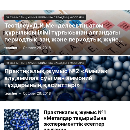
10 СЫНЫПТЫҢ ХИМИЯ БОЙЫНША САБАҚТЫҢ ЖОСПАРЫ
Тестілеу«Д.И.Менделеевтің атом
құрылысы ілімі тұрғысынан алғандағы
периодтық заң және периодтық жүйе...
teacher
-
October 28, 2018
10 СЫНЫПТЫҢ ХИМИЯ БОЙЫНША САБАҚТЫҢ ЖОСПАРЫ
Практикалық жұмыс №2 «Аммиак
алу,аммиак суы мен аммоний
тұздарының қасиеттері»
teacher
-
October 28, 2018
Практикалық жұмыс №1
«Металдар тақырыбына
эксперименттік есептер
шығару»