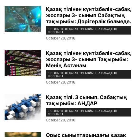
Қазақ тілінен күнтізбелік-сабақ
жоспары 3- сынып Сабақтың
тақырыбы: Дәрігерлік бөлмеде.
3 СЫНЫПТЫҢ ҚАЗАҚ ТІЛІ БОЙЫНША САБАҚТЫҢ
ЖОСПАРЫ
October 28, 2018
Қазақ тілінен күнтізбелік-сабақ
жоспары 3- сынып Тақырыбы:
Менің Астанам
3 СЫНЫПТЫҢ ҚАЗАҚ ТІЛІ БОЙЫНША САБАҚТЫҢ
ЖОСПАРЫ
October 28, 2018
Қазақ тілі. 3 сынып. Сабақтың
тақырыбы: АҢДАР
3 СЫНЫПТЫҢ ҚАЗАҚ ТІЛІ БОЙЫНША САБАҚТЫҢ
ЖОСПАРЫ
October 28, 2018
Орыс сыныптарындағы қазақ