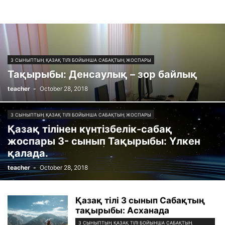
3 СЫНЫПТЫҢ ҚАЗАҚ ТІЛІ БОЙЫНША САБАҚТЫҢ ЖОСПАРЫ
Тақырыбы: Денсаулық – зор байлық
teacher
-
October 28, 2018
3 СЫНЫПТЫҢ ҚАЗАҚ ТІЛІ БОЙЫНША САБАҚТЫҢ ЖОСПАРЫ
Қазақ тілінен күнтізбелік-сабақ
жоспары 3- сынып Тақырыбы: Үлкен
қалада.
teacher
-
October 28, 2018
Қазақ тілі 3 сынып Сабақтың
тақырыбы: Асханада
3 СЫНЫПТЫҢ ҚАЗАҚ ТІЛІ БОЙЫНША САБАҚТЫҢ