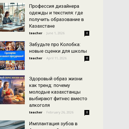
Профессия дизайнера
одежды и текстиля: где
получить образование в
Казахстане
teacher
-
June 1, 2026
0
Забудьте про Колобка:
новые сценки для школы
teacher
-
April 11, 2026
0
Здоровый образ жизни
как тренд: почему
молодые казахстанцы
выбирают фитнес вместо
алкоголя
teacher
-
February 26, 2026
0
Имплантация зубов в