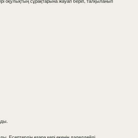
тері оқулықтың сұрақтарына жауап беріп, талқыланып
йды.
ы. Есептердің өзара кері екенін дәлелдейді.