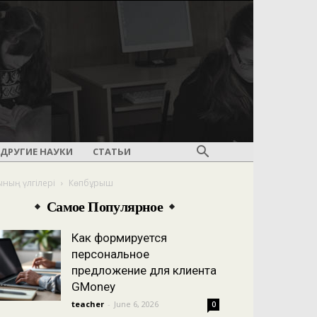
ДРУГИЕ НАУКИ
СТАТЬИ
ының үлгілері
Көпбұрыш
Самое Популярное
Как формируется
персональное
предложение для клиента
GMoney
teacher
-
June 6, 2026
0