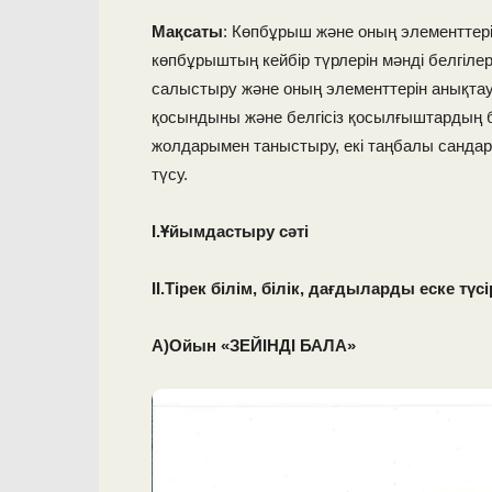
Мақсаты
: Көпбұрыш және оның элементтері 
көпбұрыштың кейбір түрлерін мәнді белгіле
салыстыру және оның элементтерін анықтауғ
қосындыны және белгісіз қосылғыштардың б
жолдарымен таныстыру, екі таңбалы сандард
түсу.
I.Ұйымдастыру сәті
ІІ.Тірек білім, білік, дағдыларды еске түсі
А)Ойын «ЗЕЙІНДІ БАЛА»