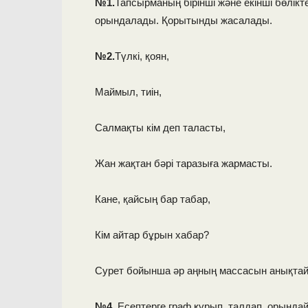
№1.
Тапсырманың бірінші және екінші бөлік
орындалады. Қорытынды жасалады.
№2.
Түлкі, қоян,
Маймыл, тиін,
Салмақты кім деп таласты,
Жан жақтан бәрі таразыға жармасты.
Кане, қайсың бар табар,
Кім айтар бұрын хабар?
Сурет бойынша әр аңның массасын анықта
№
4
.
Есептерге граф құрып, талдап, орындайд