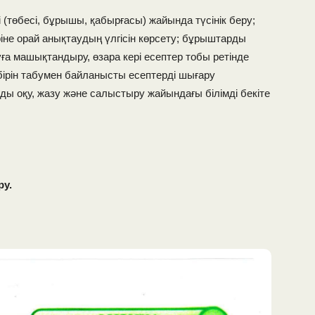
(төбесі, бұрышы, қабырғасы) жайында түсінік беру;
ріне орай анықтаудың үлгісін көрсету; бұрыштарды
а машықтандыру, өзара кері есептер тобы ретінде
ірін табумен байланысты есептерді шығару
ы оқу, жазу және салыстыру жайындағы білімді бекіте
ру.