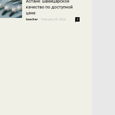
Астане: швейцарское
качество по доступной
цене
teacher
-
February 20, 2026
0