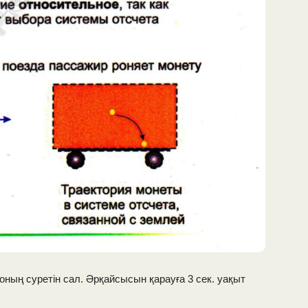
соның суретін сал. Әрқайсысын қарауға 3 сек. уақыт