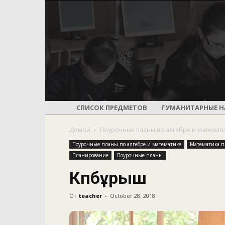
СПИСОК ПРЕДМЕТОВ
ГУМАНИТАРНЫЕ Н
Домой
Поурочные планы по алгебре и математ
Поурочные планы по алгебре и математике
Математика пә
Планирование
Поурочные планы
Көпбұрыш
От
teacher
-
October 28, 2018