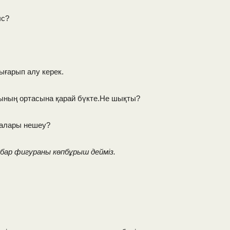
ыс?
ғарып алу керек.
ының ортасына қарай бүкте.Не шықты?
алары нешеу?
ар фигураны көпбұрыш дейміз.