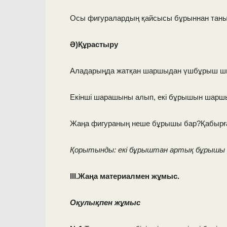
Осы фигуралардың қайсысы бұрыннан тан
Ә)Құрастыру
Аладарыңда жатқан шаршыдан үшбұрыш шы
Екінші шарашыны алып, екі бұрышын шарш
Жаңа фигураның неше бұрышы бар?Қабырғ
Қорытынды: екі бұрыштан артық бұрышы б
III.Жаңа материалмен жұмыс.
Оқулықпен жұмыс