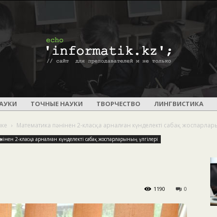
ПОУРОЧНОЕ
АУКИ
ТОЧНЫЕ НАУКИ
ТВОРЧЕСТВО
ЛИНГВИСТИКА
ике
Математика пәнінен 2-класқа арналған күнделекті сабақ жоспарлар
нінен 2-класқа арналған күнделекті сабақ жоспарларының үлгілері
И
1190
0