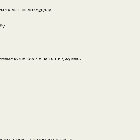
кет» мәтінін мазмұндау).
бу.
аймыз» мәтіні бойынша топтық жұмыс.
 және туынды зат есімдерді тауып,