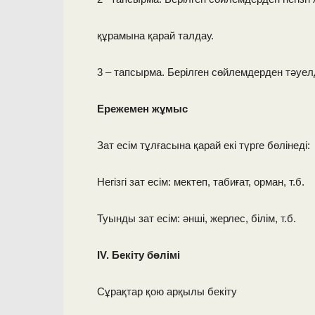
құрамына қарай талдау.
3 – тапсырма. Берілген сөйлемдерден тәуелд
Ережемен жұмыс
Зат есім тұлғасына қарай екі түрге бөлінеді:
Негізгі зат есім: мектеп, табиғат, орман, т.б.
Туынды зат есім: әнші, жерлес, білім, т.б.
ІV. Бекіту бөлімі
Сұрақтар қою арқылы бекіту