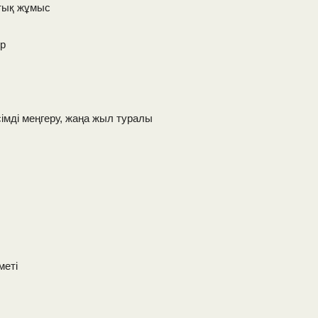
птық жұмыс
ер
есімді меңгеру, жаңа жыл туралы
меті