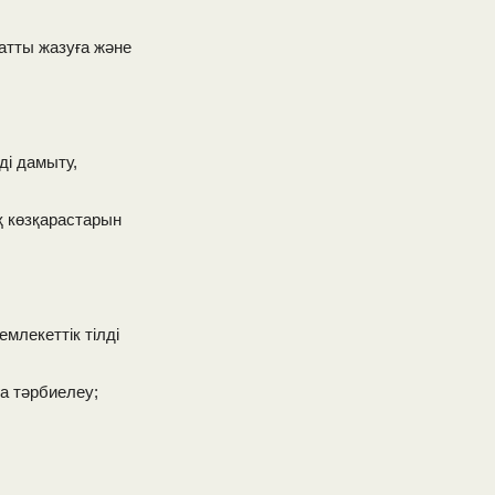
ауатты жазуға және
ді дамыту,
 көзқарастарын
емлекеттік тілді
ға тәрбиелеу;