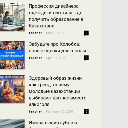
Профессия дизайнера
одежды и текстиля: где
получить образование в
Казахстане
teacher
-
June 1, 2026
0
Забудьте про Колобка:
новые сценки для школы
teacher
-
April 11, 2026
0
Здоровый образ жизни
как тренд: почему
молодые казахстанцы
выбирают фитнес вместо
алкоголя
teacher
-
February 26, 2026
0
Имплантация зубов в