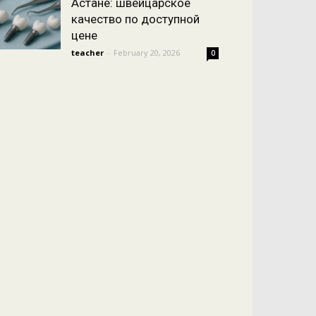
Астане: швейцарское
качество по доступной
цене
teacher
-
February 20, 2026
0