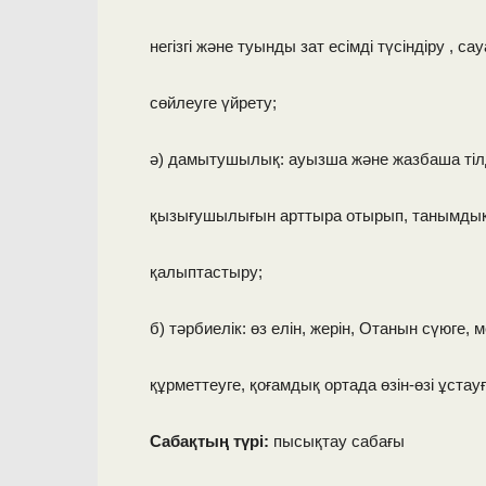
негізгі және туынды зат есімді түсіндіру , с
сөйлеуге үйрету;
ә) дамытушылық: ауызша және жазбаша тіл
қызығушылығын арттыра отырып, танымдық
қалыптастыру;
б) тәрбиелік: өз елін, жерін, Отанын сүюге, м
құрметтеуге, қоғамдық ортада өзін-өзі ұстау
Сабақтың түрі:
пысықтау сабағы