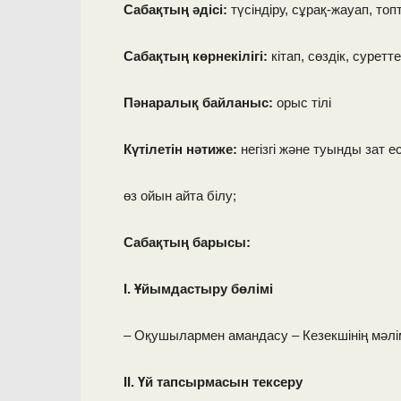
Сабақтың әдісі:
түсіндіру, сұрақ-жауап, то
Сабақтың көрнекілігі:
кітап, сөздік, суретт
Пәнаралық байланыс:
орыс тілі
Күтілетін нәтиже:
негізгі және туынды зат 
өз ойын айта білу;
Сабақтың барысы:
І. Ұйымдастыру бөлімі
– Оқушылармен амандасу – Кезекшінің мәлі
ІІ. Үй тапсырмасын тексеру