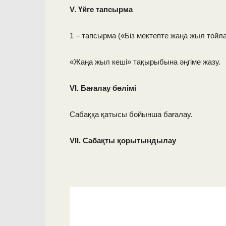
V. Үйге тапсырма
1 – тапсырма («Біз мектепте жаңа жыл тойл
«Жаңа жыл кеші» тақырыбына әңгіме жазу.
VІ. Бағалау бөлімі
Сабаққа қатысы бойынша бағалау.
VІІ. Сабақты қорытындылау