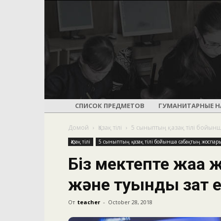
СПИСОК ПРЕДМЕТОВ
ГУМАНИТАРНЫЕ Н
Домой
Қазақ тілі
5 сыныптың қазақ тілі бойын
Қазақ тілі
5 сыныптың қазақ тілі бойынша сабақтың жоспар
Біз мектепте жаңа 
және туынды зат е
От
teacher
-
October 28, 2018