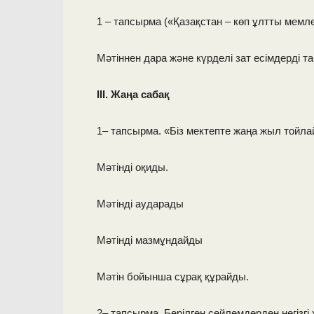
1 – тапсырма («Қазақстан – көп ұлтты мемле
Мәтіннен дара және күрделі зат есімдерді та
ІІІ. Жаңа сабақ
1– тапсырма. «Біз мектепте жаңа жыл тойл
Мәтінді оқиды.
Мәтінді аударады
Мәтінді мазмұндайды
Мәтін бойынша сұрақ құрайды.
2– тапсырма. Берілген сөйлемдерден негізгі