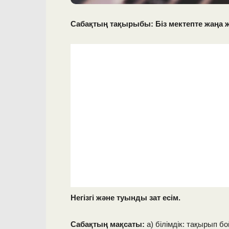
Сабақтың тақырыбы: Біз мектепте жаңа 
Негізгі және туынды зат есім.
Сабақтың мақсаты:
а) білімдік: тақырып 