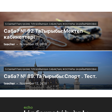
5 СЫНЫПТЫҢ ҚАЗАҚ ТІЛІ БОЙЫНША САБАҚТЫҢ ЖОСПАРЫ (А.ҚАЙЫРБЕКОВА)
Саба? № 92 Та?ырыбы:Мектеп
кабинеттері
teacher
-
November 12, 2018
5 СЫНЫПТЫҢ ҚАЗАҚ ТІЛІ БОЙЫНША САБАҚТЫҢ ЖОСПАРЫ (А.ҚАЙЫРБЕКОВА)
Саба? № 89. Та?ырыбы:Спорт . Тест.
teacher
-
November 12, 2018