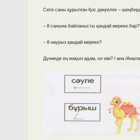
Сегіз саны құрылған Қос дөңгелек – шеңберд
–
8 санына байланысты қандай мереке бар?
– 8 наурыз қандай мереке?
Дүниеде ең жақын адам, ол кім? / ана /Ана