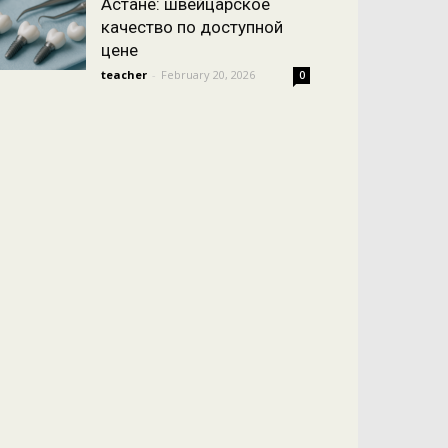
Астане: швейцарское
качество по доступной
цене
teacher
-
February 20, 2026
0