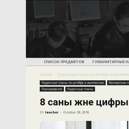
СПИСОК ПРЕДМЕТОВ
ГУМАНИТАРНЫЕ Н
Домой
Поурочные планы по алгебре и математ
Поурочные планы по алгебре и математике
Математика пә
Планирование
Поурочные планы
8 саны және цифры
От
teacher
-
October 28, 2018