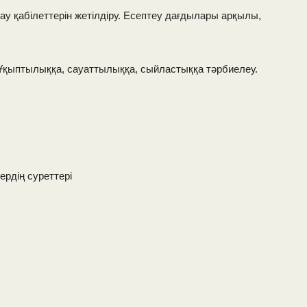
у қабілеттерін жетілдіру. Есептеу дағдылары арқылы,
Ұқыптылыққа, сауаттылыққа, сыйластыққа тәрбиелеу.
ердің суреттері