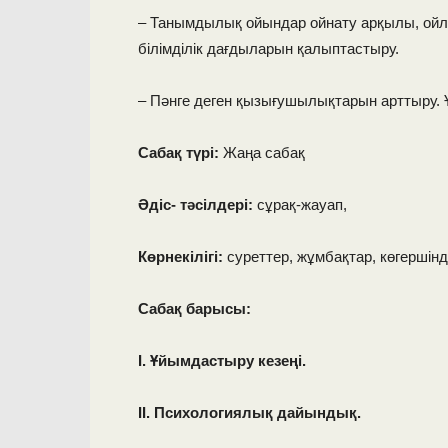
– Танымдылық ойындар ойнату арқылы, ойла
білімділік дағдыларын қалыптастыру.
– Пәнге деген қызығушылықтарын арттыру. 
Сабақ түрі:
Жаңа сабақ
Әдіс- тәсілдері:
сұрақ-жауап,
Көрнекілігі:
суреттер, жұмбақтар, көгершінд
Сабақ барысы:
І. Ұйымдастыру кезеңі.
ІІ. Психологиялық дайындық.