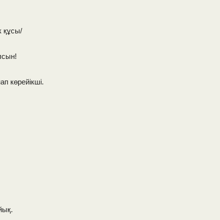
к құсы/
лсын!
ап көрейікші.
йық.