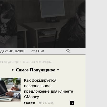
ДРУГИЕ НАУКИ
СТАТЬИ
ының үлгілері
8 саны және цифры.
Самое Популярное
Как формируется
персональное
предложение для клиента
GMoney
teacher
-
June 6, 2026
0