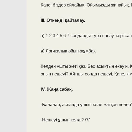
Қане, біздер ойлайық, Ойымызды жинайық. 
ІІІ. Өткенді қайталау.
а) 1 2 3 4 5 6 7 сандарды тура санау, кері сан
ә) Логикалық ойын-жұмбақ.
Көлден ұшты жеті қаз, Бес асықтың екеуін,
оның нешеуі? Айтшы сонда нешеуі, Қане, кім
ІV. Жаңа сабақ.
-Балалар, аспанда ұшып келе жатқан нелер?
-Нешеуі ұшып келді? /7/