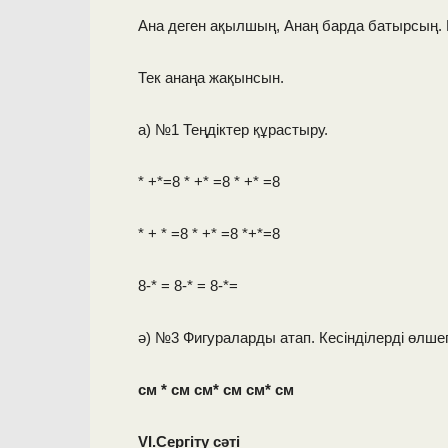
Ана деген ақылшың, Анаң барда батырсың. 
Тек анаңа жақынсын.
а) №1 Теңдіктер құрастыру.
* +*=8 * +* =8 * +* =8
* + * =8 * +* =8 *+*=8
8-* = 8-* = 8-*=
ә) №3 Фигураларды атап. Кесінділерді өлше
см * см см* см см* см
VI.Сергіту сәті