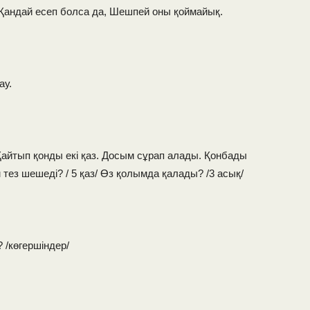
Қандай есеп болса да, Шешпей оны қоймайық.
ау.
 Қайтып қонды екі қаз. Досым сұрап алады. Қонбады
 тез шешеді? / 5 қаз/ Өз қолымда қалады? /3 асық/
 /көгершіндер/