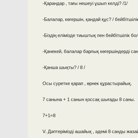
-Қарандар , тағы нешеуі ұшып келді? /1/
-Балалар, көгершін, қандай құс? / бейбітшілі
-Біздің елімізде тиыштық пен бейбітшілік бо
-Қанекей, балалар барлық көгершіндерді сан
-Қанша шықты? / 8 /
Осы суретке қарап , өрнек құрастырайық.
7 санына + 1 санын қоссақ шығады 8 саны.
7+1=8
V. Дәптерімізді ашайық , әдемі 8 санды жаза