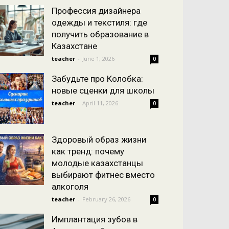
Профессия дизайнера
одежды и текстиля: где
получить образование в
Казахстане
teacher
-
June 1, 2026
0
Забудьте про Колобка:
новые сценки для школы
teacher
-
April 11, 2026
0
Здоровый образ жизни
как тренд: почему
молодые казахстанцы
выбирают фитнес вместо
алкоголя
teacher
-
February 26, 2026
0
Имплантация зубов в