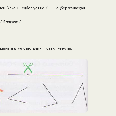
ен. Үлкен шеңбер үстіне Кіші шеңбер жанасқан.
/ 8 наурыз /
ларымызға гүл сыйлайық. Поэзия минуты.