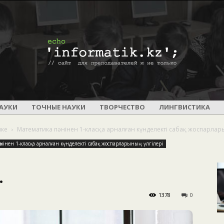
ПОУРОЧНОЕ
АУКИ
ТОЧНЫЕ НАУКИ
ТВОРЧЕСТВО
ЛИНГВИСТИКА
ике
Математика пәнінен 1-класқа арналған күнделекті сабақ жоспарлар
нінен 1-класқа арналған күнделекті сабақ жоспарларының үлгілері
И
.
1378
0