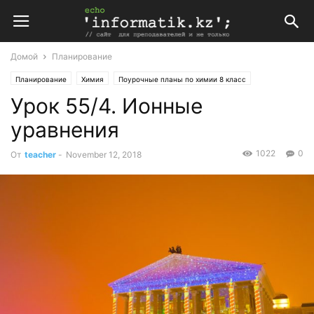
Домой
Планирование
Планирование
Химия
Поурочные планы по химии 8 класс
Урок 55/4. Ионные
уравнения
1022
0
От
teacher
-
November 12, 2018