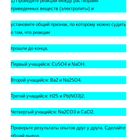
1) Проведите реакции между растворами
приведенных веществ (электролиты) и
установите общий признак, по которому можно судить
о том, что реакции
прошли до конца.
Первый учащийся: СuSO
4
и NaОН.
Второй учащийся: Bа
2
и Na
2
SO
4
.
Третий учащийся: Н
2
S и Рb(NO
3
)
2
.
Четвертый учащийся: Na
2
CO
3
и СаСl
2
.
Проверьте результаты опытов друг у друга. Сделайте
общий вывод.