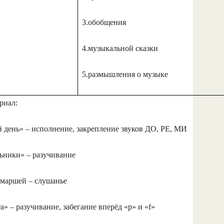
3.обобщения
4.музыкальной сказки
5.размышления о музыке
риал:
 день» – исполнение, закрепление звуков ДО, РЕ, МИ
ьники» – разучивание
маршей – слушанье
а» – разучивание, забегание вперёд «p» и «f»