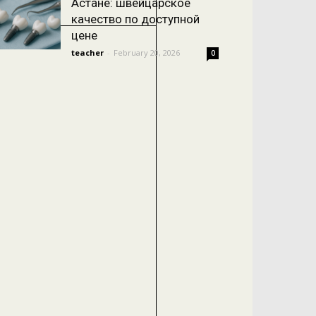
Астане: швейцарское
качество по доступной
цене
teacher
-
February 20, 2026
0