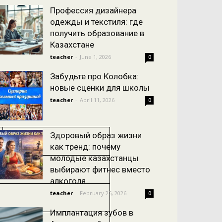
Профессия дизайнера
одежды и текстиля: где
получить образование в
Казахстане
teacher
-
June 1, 2026
0
Забудьте про Колобка:
новые сценки для школы
teacher
-
April 11, 2026
0
Число:
Здоровый образ жизни
как тренд: почему
молодые казахстанцы
выбирают фитнес вместо
алкоголя
teacher
-
February 26, 2026
0
Имплантация зубов в