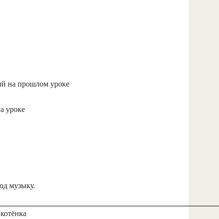
ый на прошлом уроке
а уроке
од музыку.
 котёнка