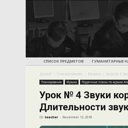
СПИСОК ПРЕДМЕТОВ
ГУМАНИТАРНЫЕ Н
Домой
Планирование
Музыка
Урок № 4 Зв
Планирование
Музыка
Поурочные планы по музыке Ата
Урок № 4 Звуки ко
Длительности звук
От
teacher
-
November 12, 2018