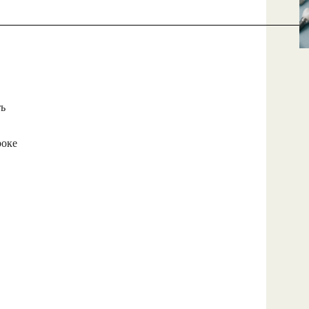
ть
роке