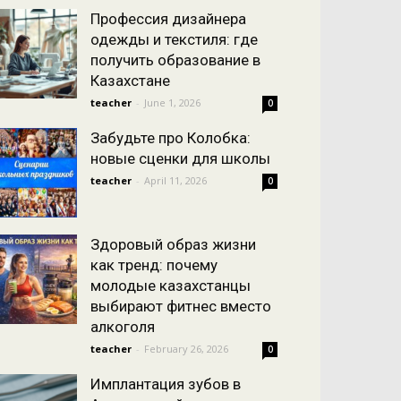
Профессия дизайнера
одежды и текстиля: где
получить образование в
Казахстане
teacher
-
June 1, 2026
0
Забудьте про Колобка:
новые сценки для школы
teacher
-
April 11, 2026
0
Здоровый образ жизни
как тренд: почему
молодые казахстанцы
выбирают фитнес вместо
алкоголя
teacher
-
February 26, 2026
0
Имплантация зубов в