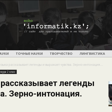
ПОУРОЧНОЕ
АУКИ
ТОЧНЫЕ НАУКИ
ТВОРЧЕСТВО
ЛИНГВИСТИКА
зыка рассказывает легенды и выражает чувства. Зерно-интонация....
мура 2 класс
 рассказывает легенды
И
а. Зерно-интонация.