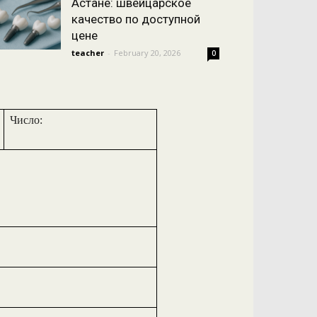
Астане: швейцарское
качество по доступной
цене
teacher
-
February 20, 2026
0
Число: