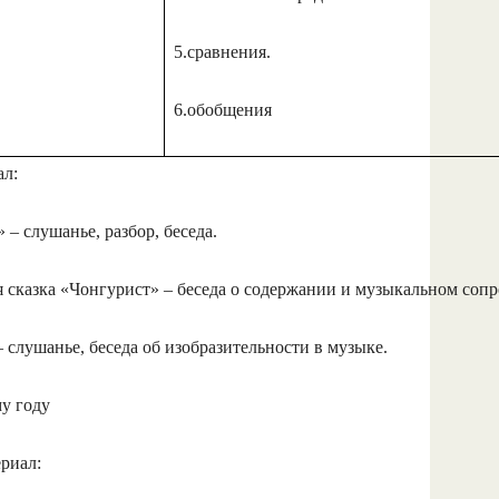
5.сравнения.
6.обобщения
л:
– слушанье, разбор, беседа.
я сказка «Чонгурист» – беседа о содержании и музыкальном соп
 слушанье, беседа об изобразительности в музыке.
у году
риал: