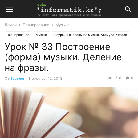
Домой
Планирование
Музыка
Планирование
Музыка
Поурочные планы по музыке Атамура 2 класс
Урок № 33 Построение
(форма) музыки. Деление
на фразы.
1216
0
От
teacher
-
November 12, 2018