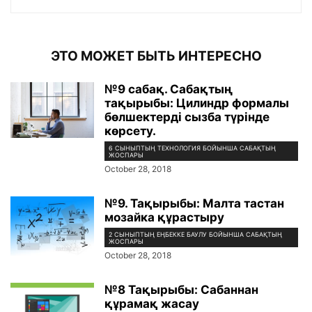
ЭТО МОЖЕТ БЫТЬ ИНТЕРЕСНО
№9 сабақ. Сабақтың
тақырыбы: Цилиндр формалы
бөлшектерді сызба түрінде
көрсету.
6 СЫНЫПТЫҢ ТЕХНОЛОГИЯ БОЙЫНША САБАҚТЫҢ
ЖОСПАРЫ
October 28, 2018
№9. Тақырыбы: Малта тастан
мозайка құрастыру
2 СЫНЫПТЫҢ ЕҢБЕККЕ БАУЛУ БОЙЫНША САБАҚТЫҢ
ЖОСПАРЫ
October 28, 2018
№8 Тақырыбы: Сабаннан
құрамақ жасау