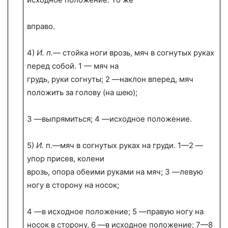
вправо.
4)
И. п.—
стойка ноги врозь, мяч в согнутых руках
перед собой. 1 — мяч на
грудь, руки согнуты; 2 —наклон вперед, мяч
положить за голову (на шею);
3 —выпрямиться; 4 —исходное положение.
5)
И.
п.—мяч в согнутых руках на груди. 1—2 —
упор присев, колени
врозь, опора обеими руками на мяч; 3 —левую
ногу в сторону на носок;
4 —в исходное положение; 5 —правую ногу на
носок в сторону, 6 —в исход­ное положение; 7—8