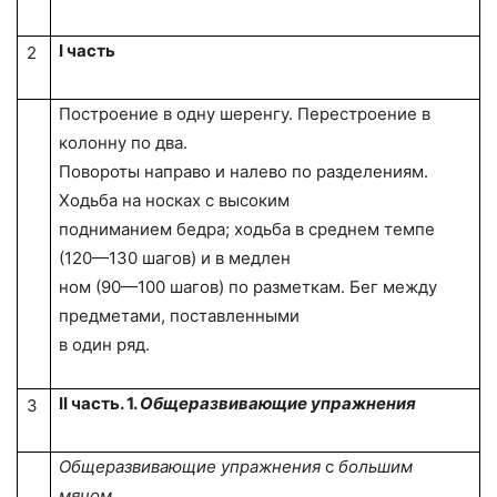
I
часть
2
Построение в одну шеренгу. Перестроение в
колонну по два.
Повороты направо и налево по разделениям.
Ходьба на носках с высоким
подниманием бедра; ходьба в среднем темпе
(120—130 шагов) и в медлен­
ном (90—100 шагов) по разметкам. Бег между
предметами, поставленными
в один ряд.
II
часть.
1.
Общеразвивающие упражнения
3
Общеразвивающие упражнения
с
большим
мячом.