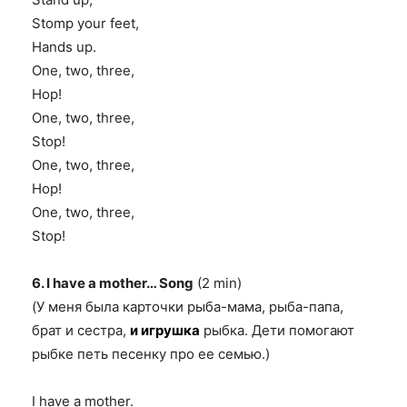
Stomp your feet,
Hands up.
One, two, three,
Hop!
One, two, three,
Stop!
One, two, three,
Hop!
One, two, three,
Stop!
6. I have a mother… Song
(2 min)
(У меня была карточки рыба-мама, рыба-папа,
брат и сестра,
и игрушка
рыбка. Дети помогают
рыбке петь песенку про ее семью.)
I have a mother.