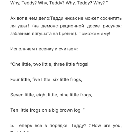
Why, Teddy? Why, Teddy? Why, Teddy?
Why? “
Ах вот в чем дело:Тедди никак не может сосчитать
лягушат! (на демонстрационной доске рисунок:
забавные лягушата на бревне). Поможем ему
!
Исполняем песенку и считаем
:
“One little, two little, three little frogs!
Four little, five little, six little frogs,
Seven little, eight little, nine little frogs,
Ten little frogs on a big brown log!
“
5. Теперь все в порядке, Тедду? :”How are you,