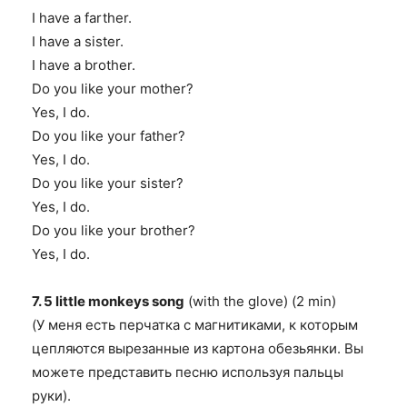
I have a farther.
I have a sister.
I have a brother.
Do you like your mother?
Yes, I do.
Do you like your father?
Yes, I do.
Do you like your sister?
Yes, I do.
Do you like your brother?
Yes, I do.
7. 5 little monkeys song
(with the glove) (2 min)
(У меня есть перчатка с магнитиками, к которым
цепляются вырезанные из картона обезьянки. Вы
можете представить песню используя пальцы
руки).