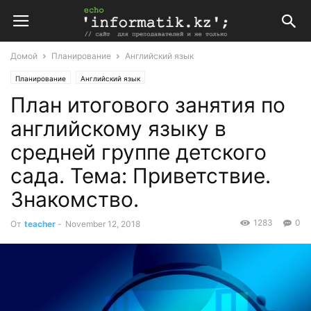
Домой
Планирование
Английский язык
Планирование
Английский язык
План итогового занятия по
Английский язык в подготовительной группе детского сада
английскому языку в
средней группе детского
сада. Тема: Приветствие.
Знакомство.
1283
0
От
teacher
-
November 12, 2018