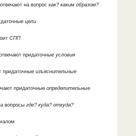
 отвечают на вопрос
как? каким образом?
идаточные
цели
тоит
СПП
отвечают придаточные
условия
т придаточные
изъяснительные
ечают придаточные
определительные
на вопросы
где? куда? откуда?
риалом