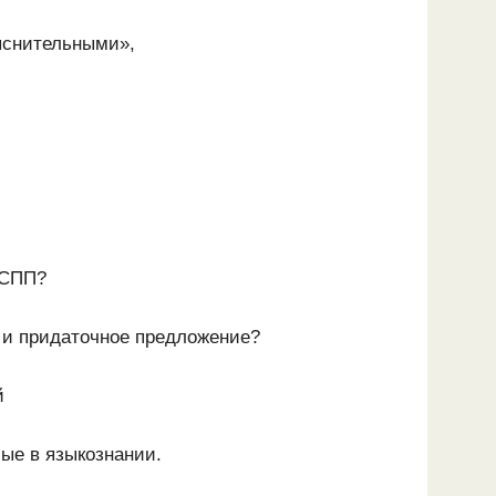
яснительными»,
 СПП?
е и придаточное предложение?
й
ые в языкознании.