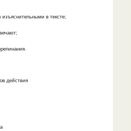
и
изъяснительными в тексте;
твечают;
препинания.
бов действия
ка