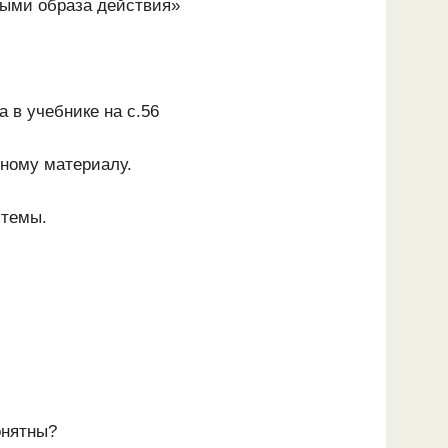
ыми образа действия»
 в учебнике на с.56
нному материалу.
 темы.
онятны?