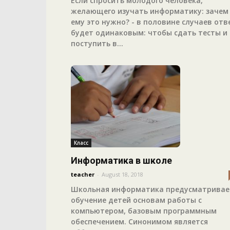
Если спросить молодого человека,
желающего изучать информатику: зачем
ему это нужно? - в половине случаев отв
будет одинаковым: чтобы сдать тесты и
поступить в...
Класс
Информатика в школе
teacher
-
August 18, 2018
Школьная информатика предусматривае
обучение детей основам работы с
компьютером, базовым программным
обеспечением. Синонимом является