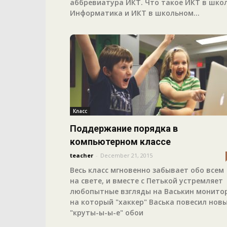
аббревиатура ИКТ. Что такое ИКТ в шко
Информатика и ИКТ в школьном...
Класс
Поддержание порядка в
компьютерном классе
teacher
-
December 21, 2015
Весь класс мгновенно забывает обо всем
на свете, и вместе с Петькой устремляет
любопытные взгляды на Васькин монитор
на который "хаккер" Васька повесил нов
"круты-ы-ы-е" обои