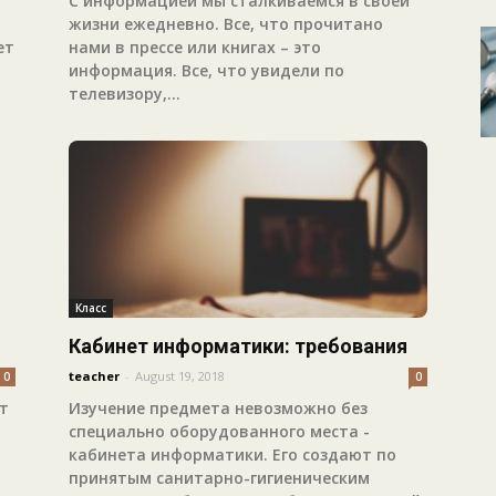
С информацией мы сталкиваемся в своей
жизни ежедневно. Все, что прочитано
нами в прессе или книгах – это
ет
информация. Все, что увидели по
телевизору,...
Класс
Кабинет информатики: требования
teacher
-
August 19, 2018
0
0
Изучение предмета невозможно без
т
специально оборудованного места -
кабинета информатики. Его создают по
принятым санитарно-гигиеническим