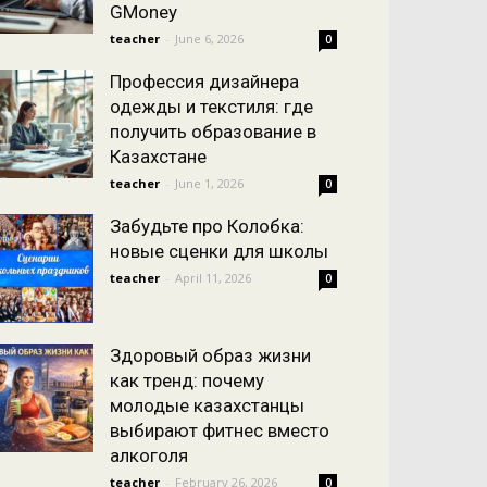
GMoney
teacher
-
June 6, 2026
0
Профессия дизайнера
одежды и текстиля: где
получить образование в
Казахстане
teacher
-
June 1, 2026
0
Забудьте про Колобка:
новые сценки для школы
teacher
-
April 11, 2026
0
Здоровый образ жизни
как тренд: почему
молодые казахстанцы
выбирают фитнес вместо
алкоголя
teacher
-
February 26, 2026
0