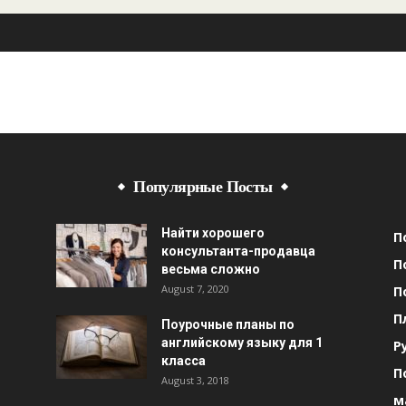
Популярные Посты
Найти хорошего
П
консультанта-продавца
П
весьма сложно
August 7, 2020
П
П
Поурочные планы по
английскому языку для 1
Р
класса
П
August 3, 2018
м