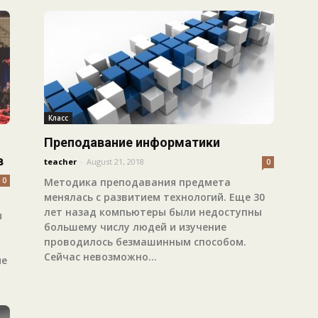
Класс
Преподавание информатики
в
teacher
-
August 21, 2018
0
0
Методика преподавания предмета
менялась с развитием технологий. Еще 30
лет назад компьютеры были недоступны
ы
большему числу людей и изучение
проводилось безмашинным способом.
Сейчас невозможно...
ые