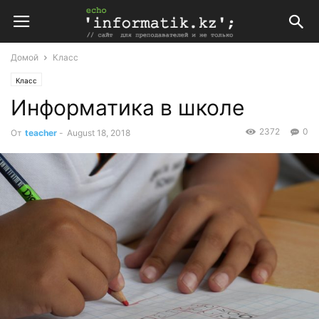
Домой
Класс
Класс
Информатика в школе
2372
0
От
teacher
-
August 18, 2018