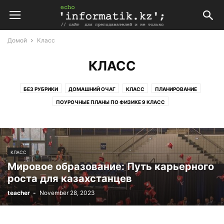
Домой
Класс
КЛАСС
БЕЗ РУБРИКИ
ДОМАШНИЙ ОЧАГ
КЛАСС
ПЛАНИРОВАНИЕ
ПОУРОЧНЫЕ ПЛАНЫ ПО ФИЗИКЕ 9 КЛАСС
ПОУРОЧНЫЕ ПЛАНЫ ПО ФИЗИЧЕСКОЙ КУЛЬТУРЕ 3 КЛАСС
ПРОГРАММИРОВАНИЕ
СОВЕТЫ
СТАТЬИ
ТЕСТЫ
ФИЗИКА
ФИЗИЧЕСКАЯ КУЛЬТУРА
КЛАСС
Мировое образование: Путь карьерного
роста для казахстанцев
teacher
-
November 28, 2023