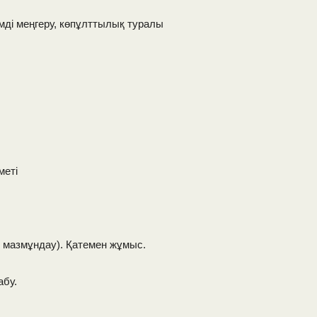
імді меңгеру, көпұлттылық туралы
меті
н мазмұндау). Қатемен жұмыс.
абу.