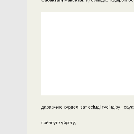
дара және күрделі зат есімді түсіндіру , сау
сөйлеуге үйрету;