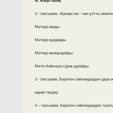
ІІІ. Жаңа сабақ
1– тапсырма. «Қазақстан – көп ұлтты мемле
Мәтінді оқиды.
Мәтінді аударады
Мәтінді мазмұндайды
Мәтін бойынша сұрақ құрайды.
2– тапсырма. Берілген сөйлемдерден дара ж
қарай талдау.
3 – тапсырма. Берілген сөйлемдерден тәуелд