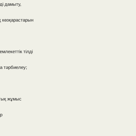
ді дамыту,
 көзқарастарын
емлекеттік тілді
ға тәрбиелеу;
птық жұмыс
ер