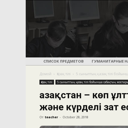
СПИСОК ПРЕДМЕТОВ
ГУМАНИТАРНЫЕ Н
Домой
Қазақ тілі
5 сыныптың қазақ тілі бойын
Қазақ тілі
5 сыныптың қазақ тілі бойынша сабақтың жоспар
Қазақстан – көп ұл
және күрделі зат е
От
teacher
-
October 28, 2018