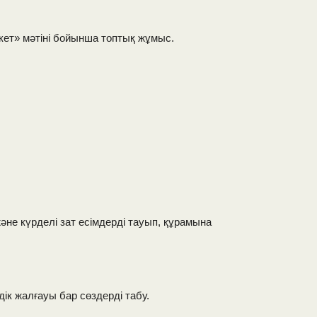
кет» мәтіні бойынша топтық жұмыс.
әне күрделі зат есімдерді тауып, құрамына
ік жалғауы бар сөздерді табу.