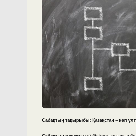
Сабақтың тақырыбы: Қазақстан – көп ұлтт
Сабақтың мақсаты:
а) білімдік: тақырып 