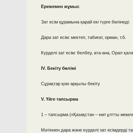
Ережемен жұмыс
Зат есім құрамына қарай екі түрге бөлінеді:
Дара зат есім: мектеп, табиғат, орман, т.б.
Күрделі зат есім: белбеу, ата-ана, Орал қалас
ІV. Бекіту бөлімі
Сұрақтар қою арқылы бекіту
V. Үйге тапсырма
1 – тапсырма («Қазақстан – көп ұлтты мемле
Мәтіннен дара және күрделі зат есімдерді та