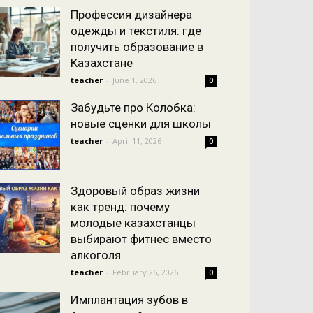
Профессия дизайнера
одежды и текстиля: где
получить образование в
Казахстане
teacher
-
June 1, 2026
0
Забудьте про Колобка:
новые сценки для школы
teacher
-
April 11, 2026
0
Здоровый образ жизни
как тренд: почему
молодые казахстанцы
выбирают фитнес вместо
алкоголя
teacher
-
February 26, 2026
0
Имплантация зубов в