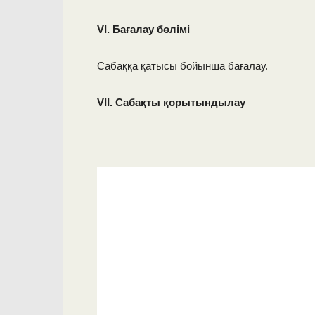
VІ. Бағалау бөлімі
Сабаққа қатысы бойынша бағалау.
VІІ. Сабақты қорытындылау