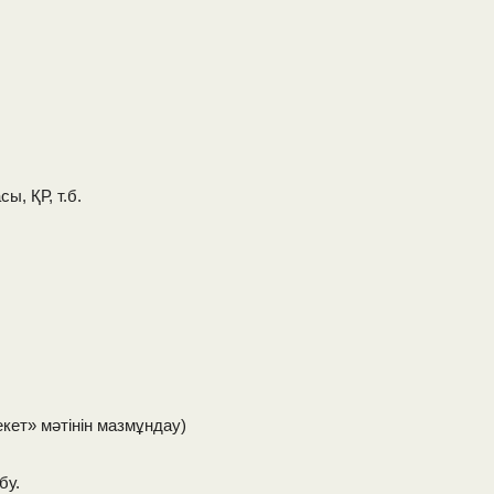
ы, ҚР, т.б.
кет» мәтінін мазмұндау)
бу.