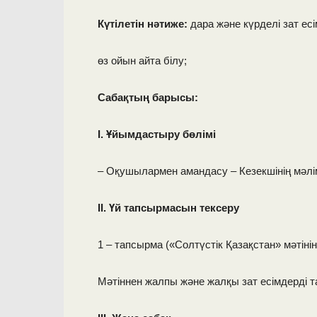
Күтілетін нәтиже:
дара және күрделі зат ес
өз ойын айта білу;
Сабақтың барысы:
І. Ұйымдастыру бөлімі
– Оқушылармен амандасу – Кезекшінің мәлі
ІІ. Үй тапсырмасын тексеру
1 – тапсырма («Солтүстік Қазақстан» мәтіні
Мәтіннен жалпы және жалқы зат есімдерді т