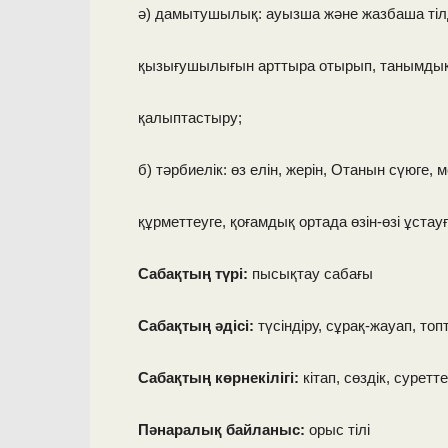
ә) дамытушылық: ауызша және жазбаша тіл
қызығушылығын арттыра отырып, танымдық
қалыптастыру;
б) тәрбиелік: өз елін, жерін, Отанын сүюге, м
құрметтеуге, қоғамдық ортада өзін-өзі ұстау
Сабақтың түрі:
пысықтау сабағы
Сабақтың әдісі:
түсіндіру, сұрақ-жауап, то
Сабақтың көрнекілігі:
кітап, сөздік, суретт
Пәнаралық байланыс:
орыс тілі