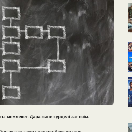
КАЛЕНДАРНОЕ
ПЛАНИРОВАНИЕ
УРОКОВ
ы мемлекет. Дара және күрделі зат есім.
бойынша жан-жақты мәлімет бере отырып,