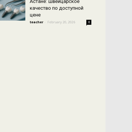
Астане: швейцарское
качество по доступной
цене
teacher
-
February 20, 2026
0