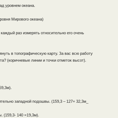
ад уровнем океана.
Уровня Мирового океана)
 каждый раз измерять относительно его очень
лянуть в топографическую карту. За вас всю работу
а? (коричневые линии и точки отметок высот).
9,3м).
тельно западной подошвы. (159,3 – 127= 32,3м_
 (159,3- 140 =19,3м).