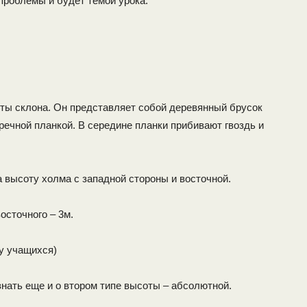
проблемы и будет темой урока.
оты склона. Он представляет собой деревянный брусок
еречной планкой. В середине планки прибивают гвоздь и
 высоту холма с западной стороны и восточной.
осточного – 3м.
 у учащихся)
нать еще и о втором типе высоты – абсолютной.