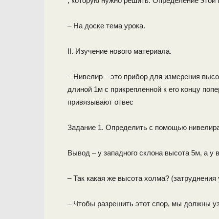
, которую нужно решить. Определение этой 
– На доске тема урока.
II. Изучение нового материала.
– Нивелир – это прибор для измерения выс
длиной 1м с прикрепленной к его концу поп
привязывают отвес
Задание 1. Определить с помощью нивелира
Вывод – у западного склона высота 5м, а у в
– Так какая же высота холма? (затруднения
– Чтобы разрешить этот спор, мы должны уз