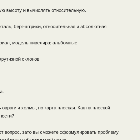
ую высоту и вычислять относительную.
нталь, берг-штрихи, относительная и абсолютная
риал, модель нивелира; альбомные
крутизной склонов.
а.
 овраги и холмы, но карта плоская. Как на плоской
ности?
тот вопрос, зато вы сможете сформулировать проблему