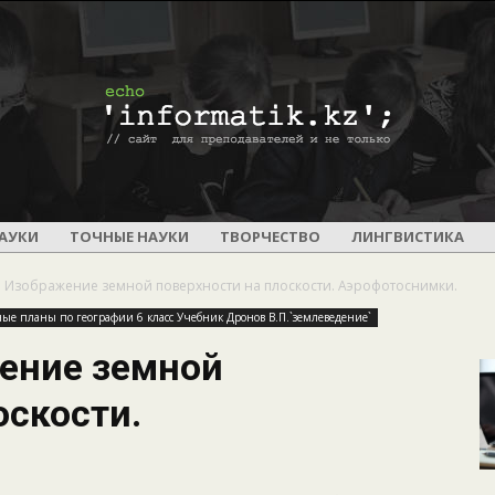
ПОУРОЧНОЕ
АУКИ
ТОЧНЫЕ НАУКИ
ТВОРЧЕСТВО
ЛИНГВИСТИКА
. Изображение земной поверхности на плоскости. Аэрофотоснимки.
ые планы по географии 6 класс Учебник Дронов В.П.`землеведение`
жение земной
И
оскости.