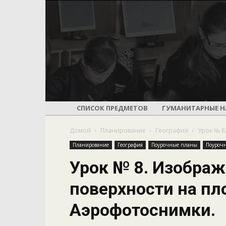
СПИСОК ПРЕДМЕТОВ
ГУМАНИТАРНЫЕ Н
Домой
Планирование
География
Урок № 8
Планирование
География
Поурочные планы
Поурочн
Урок № 8. Изобра
поверхности на пл
Аэрофотоснимки.