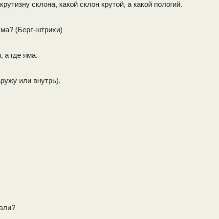
рутизну склона, какой склон крутой, а какой пологий.
яма? (Берг-штрихи)
 а где яма.
ружу или внутрь).
тали?