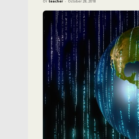
От
teacher
-
October 28, 2018