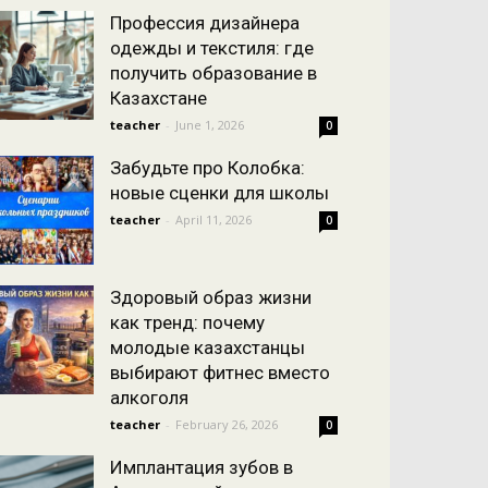
Профессия дизайнера
одежды и текстиля: где
получить образование в
Казахстане
teacher
-
June 1, 2026
0
Забудьте про Колобка:
новые сценки для школы
teacher
-
April 11, 2026
0
Здоровый образ жизни
как тренд: почему
молодые казахстанцы
выбирают фитнес вместо
алкоголя
teacher
-
February 26, 2026
0
Имплантация зубов в