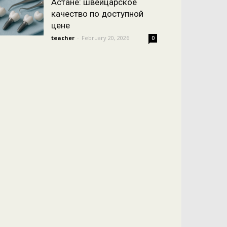
Астане: швейцарское
качество по доступной
цене
teacher
-
February 20, 2026
0