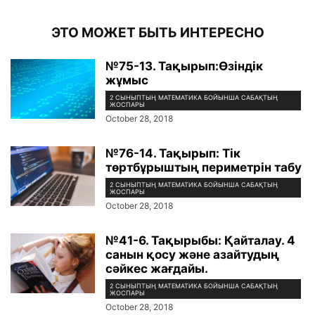
ЭТО МОЖЕТ БЫТЬ ИНТЕРЕСНО
№75-13. Тақырып:Өзіндік
жұмыс
2 СЫНЫПТЫҢ МАТЕМАТИКА БОЙЫНША САБАҚТЫҢ
ЖОСПАРЫ
October 28, 2018
№76-14. Тақырып: Тік
төртбұрыштың периметрін табу
2 СЫНЫПТЫҢ МАТЕМАТИКА БОЙЫНША САБАҚТЫҢ
ЖОСПАРЫ
October 28, 2018
№41-6. Тақырыбы: Қайталау. 4
санын қосу және азайтудың
сәйкес жағдайы.
2 СЫНЫПТЫҢ МАТЕМАТИКА БОЙЫНША САБАҚТЫҢ
ЖОСПАРЫ
October 28, 2018