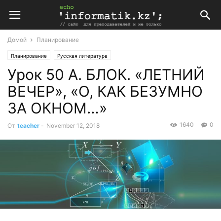
Домой
Планирование
Планирование
Русская литература
Урок 50 А. БЛОК. «ЛЕТНИЙ
Поурочные планы по русской литературе 6 класс
ВЕЧЕР», «О, КАК БЕЗУМНО
ЗА ОКНОМ…»
1640
0
От
teacher
-
November 12, 2018