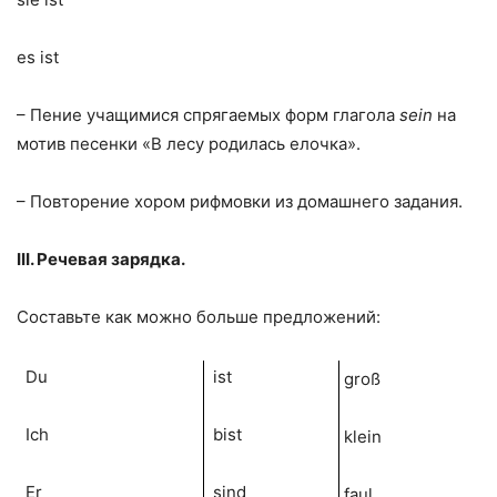
es ist
– Пение учащимися спрягаемых форм глагола
sein
на
мотив песенки «В лесу родилась елочка».
– Повторение хором рифмовки из домашнего задания.
III. Речевая зарядка.
Составьте как можно больше предложений:
Du
ist
groß
Ich
bist
klein
Er
sind
faul