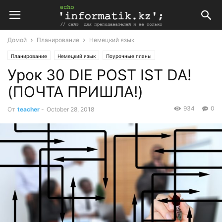
Домой
Планирование
Немецкий язык
Планирование
Немецкий язык
Поурочные планы
Урок 30 DIE POST IST DA!
Поурочные планы по немецкому языку 2 класс
(ПОЧТА ПРИШЛА!)
934
0
От
teacher
-
October 28, 2018