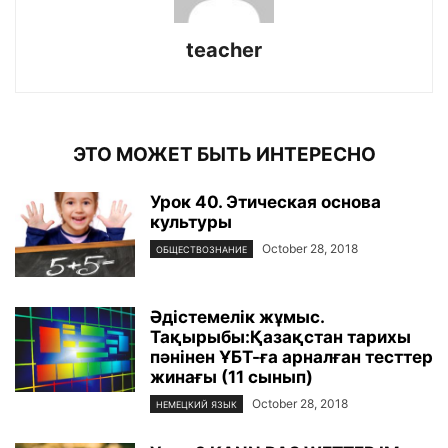
teacher
ЭТО МОЖЕТ БЫТЬ ИНТЕРЕСНО
Урок 40. Этическая основа
культуры
October 28, 2018
ОБЩЕСТВОЗНАНИЕ
Әдістемелік жұмыс.
Тақырыбы:Қазақстан тарихы
пәнінен ҰБТ-ға арналған тесттер
жинағы (11 сынып)
October 28, 2018
НЕМЕЦКИЙ ЯЗЫК