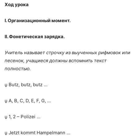
Ход урока
I. Организационный момент.
II. Фонетическая зарядка.
Учитель называет строчку из выученных рифмовок или
песенок, учащиеся должны вспомнить текст
полностью.
џ Butz, butz, butz …
џ A, B, C, D, E, F, G, …
џ 1, 2 – Polizei …
џ Jetzt kommt Hampelmann …