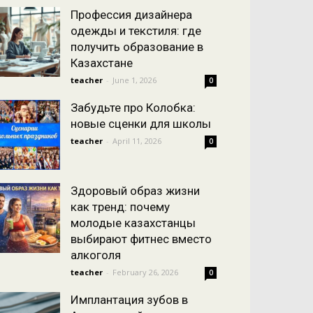
Профессия дизайнера
одежды и текстиля: где
получить образование в
Казахстане
teacher
-
June 1, 2026
0
Забудьте про Колобка:
новые сценки для школы
teacher
-
April 11, 2026
0
Здоровый образ жизни
как тренд: почему
молодые казахстанцы
выбирают фитнес вместо
алкоголя
teacher
-
February 26, 2026
0
Имплантация зубов в