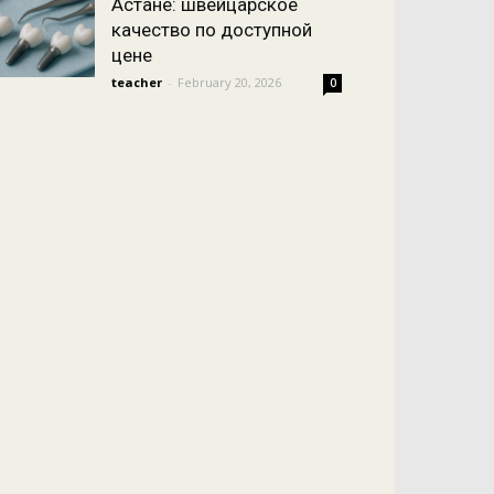
Астане: швейцарское
качество по доступной
цене
teacher
-
February 20, 2026
0