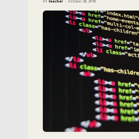
От
teacher
-
October 28, 2018