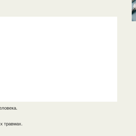
еловека.
х травмах.