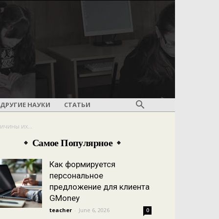
ДРУГИЕ НАУКИ
СТАТЬИ
ичины их...
Самое Популярное
Как формируется
персональное
предложение для клиента
GMoney
teacher
-
June 6, 2026
0