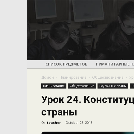
СПИСОК ПРЕДМЕТОВ
ГУМАНИТАРНЫЕ Н
Домой
Планирование
Обществознание
Ур
Планирование
Обществознание
Поурочные планы
П
Урок 24. Конститу
страны
От
teacher
-
October 28, 2018