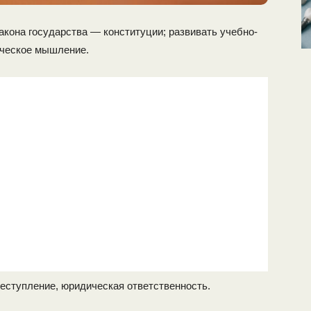
акона государ­ства — конституции; развивать учебно-
ическое мышление.
реступление, юри­дическая ответственность.