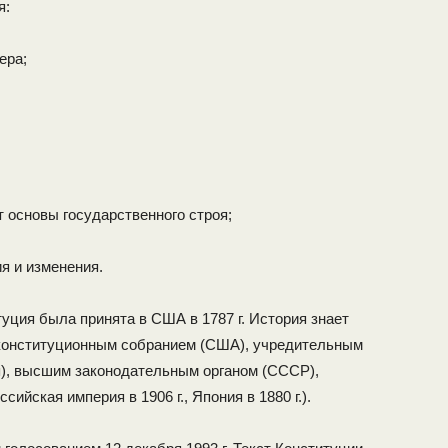
я:
ера;
 основы государ­ственного строя;
я и изменения.
ция была при­нята в США в 1787 г. История знает
 конституционным собранием (США), учреди­тельным
я), высшим законодательным органом (СССР),
ийская империя в 1906 г., Япония в 1880 г.).