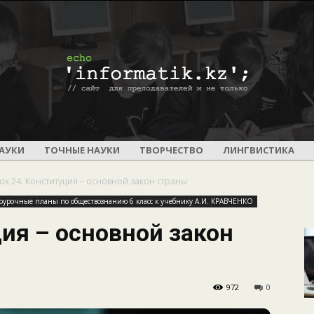
ПОУРОЧНОЕ
АУКИ
ТОЧНЫЕ НАУКИ
ТВОРЧЕСТВО
ЛИНГВИСТИКА
ок 24. Конституция – основной закон страны
оурочные планы по обществознанию 6 класс к учебнику А.И. КРАВЧЕНКО
ция – основной закон
И
972
0