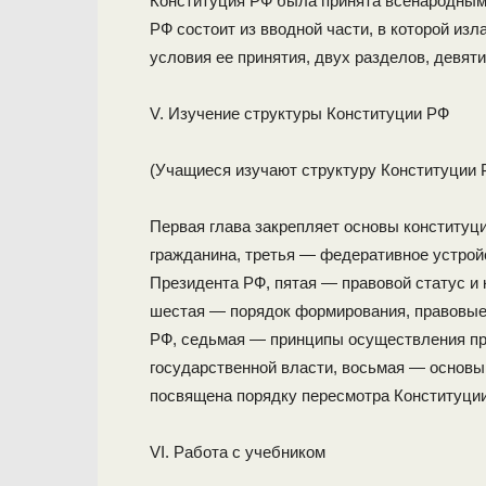
Конституция РФ была принята всенародным 
РФ состоит из вводной части, в которой изл
условия ее принятия, двух разделов, девяти 
V. Изучение структуры Конституции РФ
(Учащиеся изучают структуру Конституции Р
Первая глава закрепляет основы конституци
гражданина, третья — фе­деративное устрой
Президента РФ, пятая — правовой статус и
шестая — порядок формирования, правовые
РФ, седьмая — принципы осуществления прав
государственной власти, восьмая — основы
посвяще­на порядку пересмотра Конституции
VI. Работа с учебником