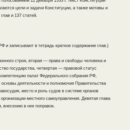
голосованием 12 декабря 1993 г. Текст Конституции
агаются цели и задачи Конституции, а так­же мотивы и
глав и 137 статей.
Ф и записывают в тетрадь краткое содержание глав.)
онного строя, вторая — права и свободы человека и
ство государства, четвертая — правовой статус
 компетенцию палат Федерального собрания РФ,
 основы деятельности и полномочия Правительства
осудия, место и роль су­дов в системе органов
 организации местного самоуправления. Девятая глава
, внесению в нее поправок.