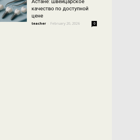
Астане: швейцарское
качество по доступной
цене
teacher
-
February 20, 2026
0