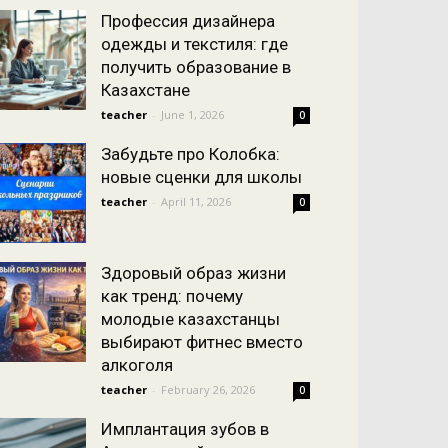
Профессия дизайнера
одежды и текстиля: где
получить образование в
Казахстане
teacher
-
June 1, 2026
0
Забудьте про Колобка:
новые сценки для школы
teacher
-
April 11, 2026
0
Здоровый образ жизни
как тренд: почему
молодые казахстанцы
выбирают фитнес вместо
алкоголя
teacher
-
February 26, 2026
0
Имплантация зубов в