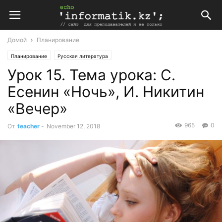
Домой
Планирование
Планирование
Русская литература
Урок 15. Тема урока: С.
Поурочные планы по русской литературе 7 класс Казахстан
Есенин «Ночь», И. Никитин
«Вечер»
965
0
От
teacher
-
November 12, 2018