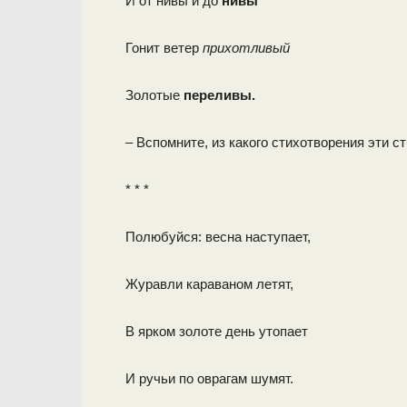
И от нивы и до
нивы
Гонит ветер
прихотливый
Золотые
переливы.
– Вспомните, из какого стихотворения эти ст
* * *
Полюбуйся: весна наступает,
Журавли караваном летят,
В ярком золоте день утопает
И ручьи по оврагам шумят.