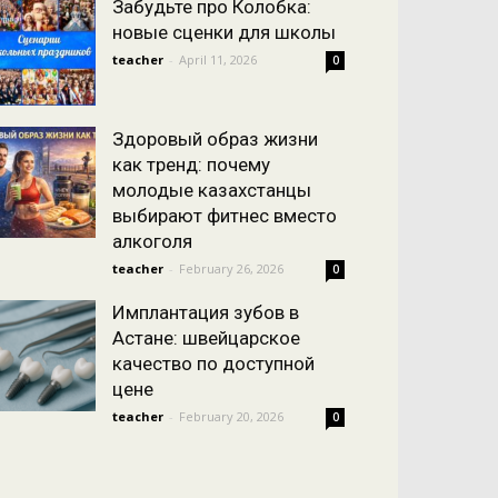
Забудьте про Колобка:
новые сценки для школы
teacher
-
April 11, 2026
0
Здоровый образ жизни
как тренд: почему
молодые казахстанцы
выбирают фитнес вместо
алкоголя
teacher
-
February 26, 2026
0
Имплантация зубов в
Астане: швейцарское
качество по доступной
цене
teacher
-
February 20, 2026
0