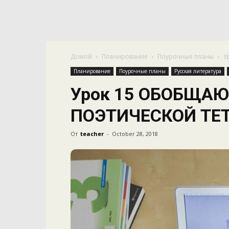
Домой
Планирование
Поурочные планы
У
Планирование
Поурочные планы
Русская литература
Урок 15 ОБОБЩА
ПОЭТИЧЕСКОЙ ТЕТ
От
teacher
-
October 28, 2018