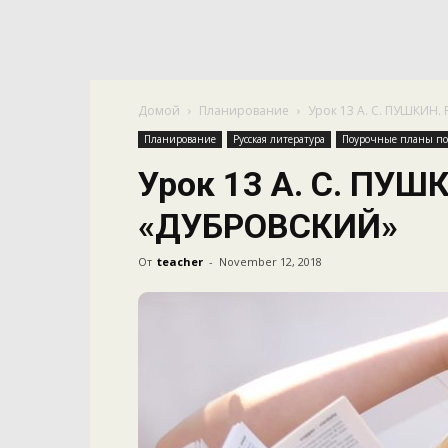
Домой
Планирование
Урок 13 А. С. ПУШКИН
Планирование
Русская литература
Поурочные планы по 
Урок 13 А. С. ПУ
«ДУБРОВСКИЙ»
От
teacher
-
November 12, 2018