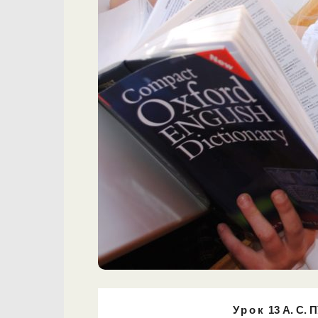
Урок
13
А. С.