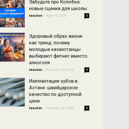
Забудьте про Колобка:
новые сценки для школы
teacher
-
April 11, 2026
0
Здоровый образ жизни
как тренд: почему
молодые казахстанцы
выбирают фитнес вместо
алкоголя
teacher
-
February 26, 2026
0
Имплантация зубов в
Астане: швейцарское
качество по доступной
цене
teacher
-
February 20, 2026
0