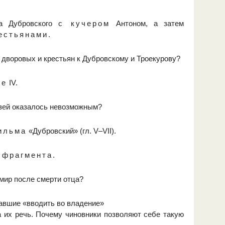
а Дубровского
с кучером
Антоном, а затем
естьянами.
 дворовых и крестьян к Дубровскому и Троекурову?
ве
IV.
зей оказалось невозможным?
ильма
«Дубровский» (гл. V–VII).
 фрагмента.
мир после смерти отца?
хавшие «вводить во владение»
а их речь. Почему чиновники позволяют себе такую