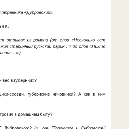
Направника «Дубровский».
ана.
т отрывок из романа (от слов «Несколько лет
 жил старинный рус-ский барин…» до слов «Никто
ашения…».)
 вес в губернии»?
ики-соседи, губернские чиновники? А как к ним
етрович в домашнем быту?
Г. Дубровского?
(«…они [Троекуров и Дубровский]