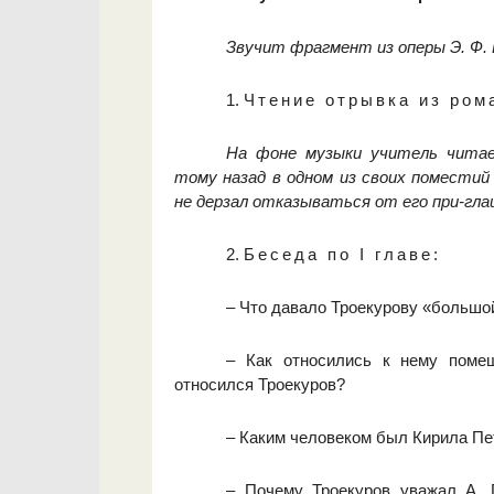
Звучит фрагмент из оперы Э. Ф. 
1.
Чтение отрывка из ром
На фоне музыки учитель читае
тому назад в одном из своих поместий
не дерзал отказываться от его при-гл
2.
Беседа по I главе:
– Что давало Троекурову «большой
– Как относились к нему помещ
относился Троекуров?
– Каким человеком был Кирила П
– Почему Троекуров уважал А. 