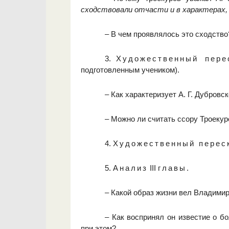
сходствовали отчасти и в характерах, 
– В чем проявлялось это сходство
3.
Художественный пер
подготовленным учеником).
– Как характеризует А. Г. Дубровс
– Можно ли считать ссору Троекур
4.
Художественный переск
5.
Анализ
III
главы.
– Какой образ жизни вел Владими
– Как воспринял он известие о б
при этом?