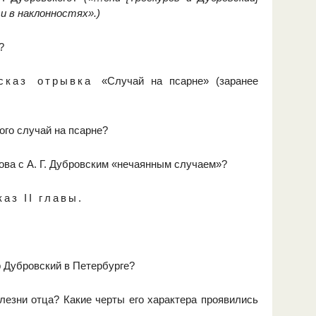
и в наклонностях».)
?
есказ отрывка
«Случай на псарне» (заранее
кого случай на псарне?
ова с А. Г. Дубровским «нечаянным случаем»?
аз II главы.
р Дубровский в Петербурге?
олезни отца? Какие черты его характера проявились