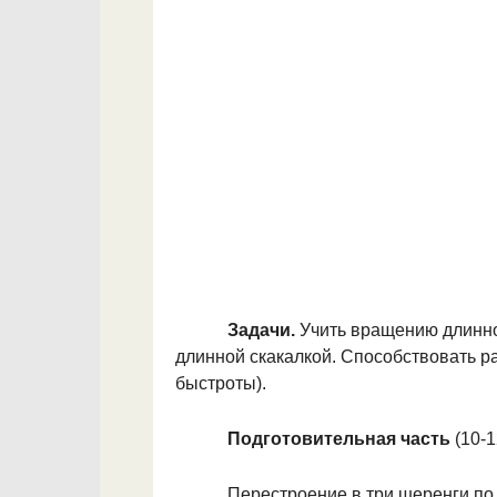
Задачи.
Учить вращению длинно
длин­ной скакалкой. Способствовать р
быс­троты).
Подготовительная часть
(10-
Перестроение в три шеренги по 