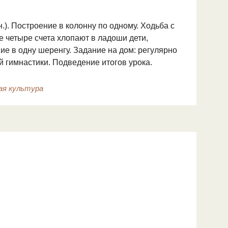
н.). По­строение в колонну по одному. Ходьба с
е четыре счета хлопают в ладоши дети,
ние в одну шеренгу. Задание на дом: регулярно
 гимнастики. Подве­дение итогов урока.
ая культура