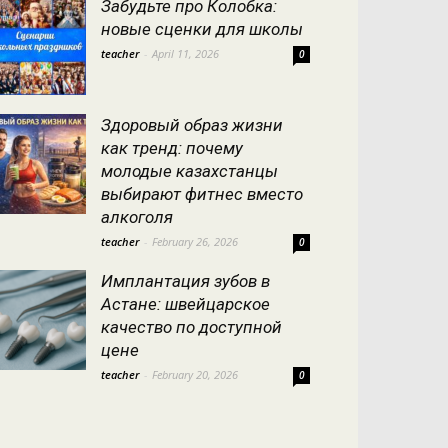
Забудьте про Колобка:
новые сценки для школы
teacher
-
April 11, 2026
0
Здоровый образ жизни
как тренд: почему
молодые казахстанцы
выбирают фитнес вместо
алкоголя
teacher
-
February 26, 2026
0
Имплантация зубов в
Астане: швейцарское
качество по доступной
цене
teacher
-
February 20, 2026
0