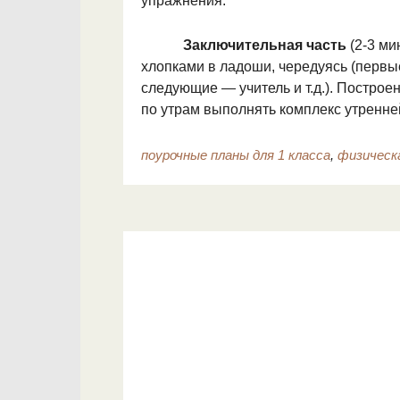
упражнения.
Заключительная часть
(2-3 ми
хлопками в ладоши, чередуясь (пер­вы
следующие — учитель и т.д.). По­строе
по утрам выполнять комплекс утренней
поурочные планы для 1 класса
,
физическ