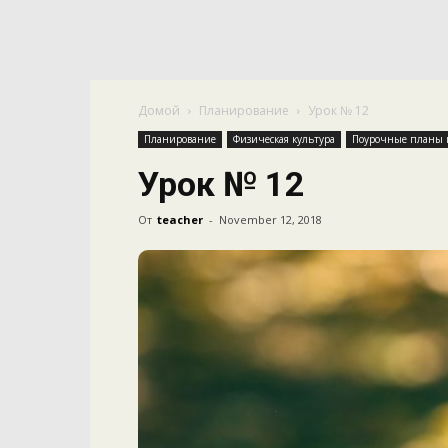
Домой
Планирование
Урок № 12
Планирование
Физическая культура
Поурочные планы п
Урок № 12
От
teacher
-
November 12, 2018