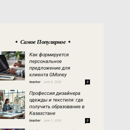
Самое Популярное
Как формируется
персональное
предложение для
клиента GMoney
teacher
-
June 6, 2026
0
Профессия дизайнера
одежды и текстиля: где
получить образование в
Казахстане
teacher
-
June 1, 2026
0