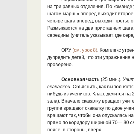
на три равных отделения. По команде 
шагом марш!» вперед выходит вто­рое 
четыре шага вперед, выходит тре­тье о
Размыкаются на два пристав­ных шага
середины (учитель ука­зывает, где сере
ОРУ
(см. урок 8)
. Комплекс утре
дупредить детей, что эти упражнения 
проверено.
Основная часть
(25 мин.).
Учит
скакалкой.
Объяснить, как выполняет­с
нибудь из учеников. Класс делится на 
зала). Вначале скакал­ку вращает учите
группе вращают скакалку по двое уче
вращают так, чтобы она опускалась на
прямо по коридору шириной 70— 80 см 
поясе, в стороны, вверх.