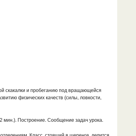
й скакал­ки и пробеганию под вращающейся
азвитию физических качеств (силы, ловкости,
12 мин.). Построение. Сообщение задач урока.
отде­лениям. Класс, стоящий в шеренге, делит­ся