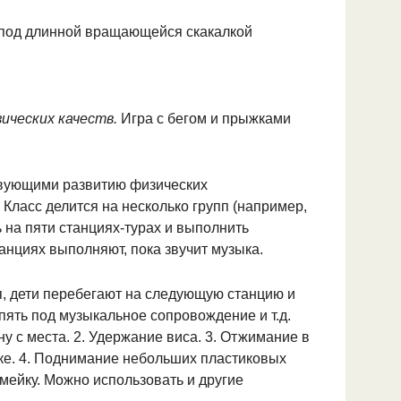
че­ских качеств.
Игра с бегом и прыжка­ми
вую­щими развитию физических
.
Класс де­лится на несколько групп (например,
 на пяти станциях-турах и выполнить
н­циях выполняют, пока звучит музыка.
я, дети перебегают на следующую станцию и
пять под музыкальное сопровождение и т.д.
у с места. 2. Удержание виса. 3. От­жимание в
йке. 4. Поднимание небольших пластиковых
амейку. Можно использовать и другие