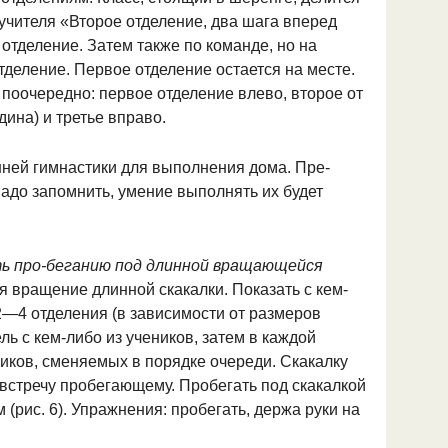
учителя «Второе отделение, два шага впе­ред
отделение. Затем также по команде, но на
тделение. Первое отделение остает­ся на месте.
 поочередно: первое отделение влево, второе от
дина) и третье вправо.
нней гимнастики для выполнения дома. Пре­
надо запомнить, умение выполнять их будет
ь про-беганию под длинной вращающейся
я вращение длинной скакалки. Пока­зать с кем-
2—4 отделения (в зависимо­сти от размеров
ль с кем-либо из уче­ников, затем в каждой
ников, сменяемых в порядке очереди. Скакалку
встречу пробегающему. Пробегать под скакал­кой
(рис. 6). Упражнения: пробегать, держа руки на