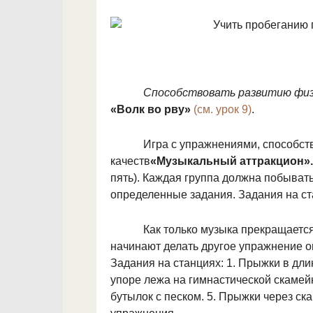
Способствовать развитию физи
«Волк во рву»
(см. урок 9)
.
Игра с упражнениями, способст
качеств
«Музыкальный аттракцион»
пять). Каждая группа должна побывать
определенные задания. Задания на ста
Как только музыка прекращаетс
начинают делать другое упражнение о
Задания на станциях: 1. Прыжки в длин
упоре лежа на гимнастичес­кой скаме
бутылок с песком. 5. Прыж­ки через ск