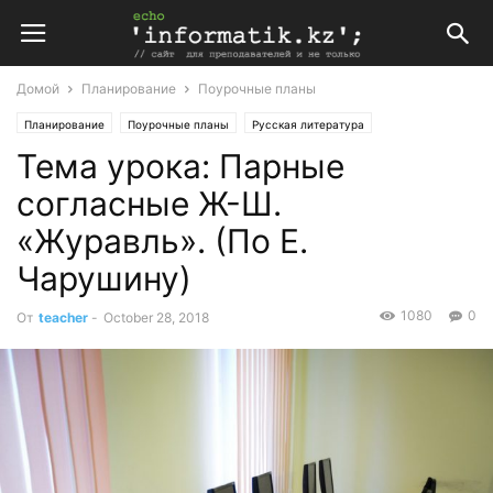
Домой
Планирование
Поурочные планы
Планирование
Поурочные планы
Русская литература
Тема урока: Парные
Поурочные планы Родное слово 1 класс (Алматыкитап)
согласные Ж-Ш.
«Журавль». (По Е.
Чарушину)
1080
0
От
teacher
-
October 28, 2018