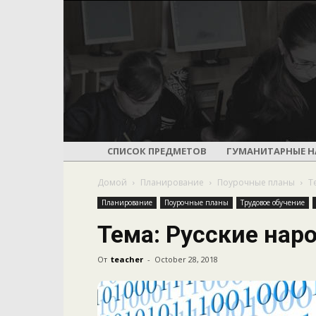
СПИСОК ПРЕДМЕТОВ
ГУМАНИТАРНЫЕ Н
Домой
Планирование
Поурочные планы
Т
Планирование
Поурочные планы
Трудовое обучение
Тема: Русские нар
От
teacher
-
October 28, 2018