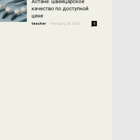
Астане: швейцарское
качество по доступной
цене
teacher
-
February 20, 2026
0