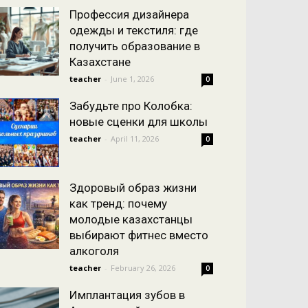
Профессия дизайнера
одежды и текстиля: где
получить образование в
Казахстане
teacher
-
June 1, 2026
0
Забудьте про Колобка:
новые сценки для школы
teacher
-
April 11, 2026
0
Здоровый образ жизни
как тренд: почему
молодые казахстанцы
выбирают фитнес вместо
алкоголя
teacher
-
February 26, 2026
0
Имплантация зубов в