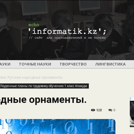
ПОУРОЧНОЕ
АУКИ
ТОЧНЫЕ НАУКИ
ТВОРЧЕСТВО
ЛИНГВИСТИКА
ема: Русские народные орнаменты.
Поурочные планы по трудовому обучению 1 класс Атамура
одные орнаменты.
И
928
0