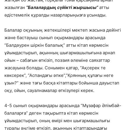
жазылған
“Балалардың сүйікті жыршысы”
атты
әдістемелік құралды назарларыңызға ұсынады.
Балалар оқуының жетекшілері мектеп жасына дейінгі
және бастауыш сынып оқырмандары арасында
“Балдәурен шіркін балалық” атты кітап көрмесін
ұйымдастырып, ақынның шығармашылығына арнап
ойын – сабағын өткізіп, поэзия әлеміне саяхаттар
жасауына болады. Сонымен қатар, “Ақсерек те
көксерек”, “Аспандағы әпке”,”Қоянның құлағы неге
ұзын?” және тағы басқа кітаптары бойынша дауыстап
оқу, ойын, сауалнамалар өткізулері керек.
4-5 сынып оқырмандары арасында “Мұзафар Әлімбай-
балаларға” деген тақырыпта кітап көрмесін
ұйымдастырып, оның өмірі мен шығармашылығы
туралы әңгіме өткізіп, ақынның кітаптарындағы