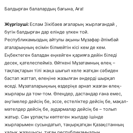
Балдырған балалардың бағына, Аға!
Жүргізуші:
Еслам Зікібаев ағаларың жырлағандай ,
бүгін балдырған дар елінде үлкен той.
Республикамыздың айтулы ақыны Мұзафар Әлімбай
аталарыңның есімін білмейтін кісі кем де кем.
Еңбектеген баладан еңкейген қарияға дейін біледі
десек, қателеспейміз. Өйткені Мұзатамның өлең –
тақпақтарын тілі жаңа шығып келе жатқан сәбиден
бастап жаттап, өлеңіне жазылған әндерді шырқап
өседі. Мұзаталарыңның өздеріңе арнап жазған өлең-
жырлары да том-том. Өлеңдер, дастандар ғана емес,
әңгімелер дейсің бе, эссе, естеліктер дейсің бе, мақал-
мәтелдер дейсің бе, аудармалар дейсің бе – толып
жатыр. Сан ұрпақты көптеген жылдар ішінде
жырларымен сусындатып, таңырқатқан Қазақстанның
халық жазушысы, туған республикамыздың