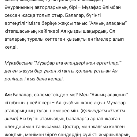
Әнұранының авторларының бірі – Мұзафар Әлімбай
сексен жасқа толып отыр. Балалар, бүгінгі
ертеңгілігімізге бәріңе жақсы таныс “Аяның алақаны”
кітапшасының кейіпкері Ая қызды шақырдық. Ол
аталарың туралы көптеген қызықты әңгімелер алып
келді.
Мұқабасына “Мұзафар ата өлеңдері мен ертегілері”
деген жазуы бар үлкен кітапты қолына ұстаған Ая
роліндегі қыз бала келеді.
Ая:
Балалар, сәлеметсіңдер ме? Мен “Аяның алақаны”
кітабының кейіпкері – Ая қызбын және ақын Мұзафар
аталарыңның туған немересімін. (
Қолындағы кітапты
ашып)
Біз бүгін атамыздың балаларға арнап жазған
өлеңдерімен танысамыз. Достар, мен жалғыз келген
жоқпын, менімен бірге сендердің сүйікті жыршыларың