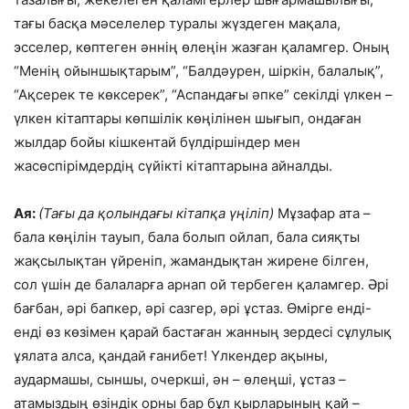
тағы басқа мәселелер туралы жүздеген мақала,
эсселер, көптеген әннің өлеңін жазған қаламгер. Оның
“Менің ойыншықтарым”, “Балдәурен, шіркін, балалық”,
“Ақсерек те көксерек”, “Аспандағы әпке” секілді үлкен –
үлкен кітаптары көпшілік көңілінен шығып, ондаған
жылдар бойы кішкентай бүлдіршіндер мен
жасөспірімдердің сүйікті кітаптарына айналды.
Ая:
(Тағы да қолындағы кітапқа үңіліп)
Мұзафар ата –
бала көңілін тауып, бала болып ойлап, бала сияқты
жақсылықтан үйреніп, жамандықтан жирене білген,
сол үшін де балаларға арнап ой тербеген қаламгер. Әрі
бағбан, әрі бапкер, әрі сазгер, әрі ұстаз. Өмірге енді-
енді өз көзімен қарай бастаған жанның зердесі сұлулық
ұялата алса, қандай ғанибет! Үлкендер ақыны,
аудармашы, сыншы, очеркші, ән – өлеңші, ұстаз –
атамыздың өзіндік орны бар бұл қырларының қай –