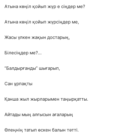
Атына көңіл қойып жүр е сіңдер ме?
Атына көңіл қойып жүрсіңдер ме,
Жасы үлкен жақын достарың,
Білесіңдер ме?…
“Балдырғанды” шығарып,
Сан ұрпақты
Қанша жыл жырларымен таңырқатты.
Айтады мың алғысын ағаларың
Өлеңнің татып өскен балын тәтті.