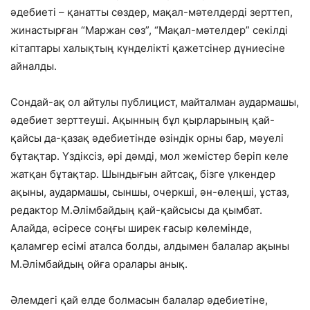
әдебиеті – қанатты сөздер, мақал-мәтелдерді зерттеп,
жинастырған “Маржан сөз”, “Мақал-мәтелдер” секілді
кітаптары халықтың күнделікті қажетсінер дүниесіне
айналды.
Сондай-ақ ол айтулы публицист, майталман аудармашы,
әдебиет зерттеуші. Ақынның бұл қырларының қай-
қайсы да-қазақ әдебиетінде өзіндік орны бар, мәуелі
бұтақтар. Үздіксіз, әрі дәмді, мол жемістер беріп келе
жатқан бұтақтар. Шындығын айтсақ, бізге үлкендер
ақыны, аудармашы, сыншы, очеркші, ән-өлеңші, ұстаз,
редактор М.Әлімбайдың қай-қайсысы да қымбат.
Алайда, әсіресе соңғы ширек ғасыр көлемінде,
қаламгер есімі аталса болды, алдымен балалар ақыны
М.Әлімбайдың ойға оралары анық.
Әлемдегі қай елде болмасын балалар әдебиетіне,