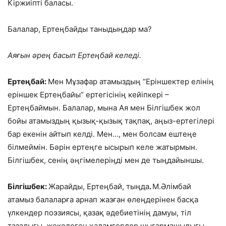
Кіржиіпті баласы.
Балалар, Ертеңбайды таныдыңдар ма?
Аяғын әрең басып Ертеңбай келеді.
Ертеңбай:
Мен Мұзафар атамыздың “Еріншектер елінің
еріншек Ертеңбайы” ертегісінің кейіпкері –
Ертеңбаймын. Балалар, мына Ая мен Білгішбек жол
бойы атамыздың қызық-қызық тақпақ, аңыз-ертегілері
бар екенін айтып келді. Мен…, мен болсам ештеңе
білмеймін. Бәрін ертеңге ысырып келе жатырмын.
Білгішбек, сенің әңгімелеріңді мен де тыңдайыншы.
Білгішбек:
Жарайды, Ертеңбай, тыңда
.
М.Әлімбай
атамыз балаларға арнап жазған өлеңдерінен басқа
үлкендер поэзиясы, қазақ әдебиетінің дамуы, тіл
тазалығы, жекелеген қаламгерлер шығармашылығы,