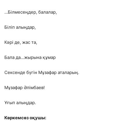
…Білмесеңдер, балалар,
Біліп алыңдар,
Кәрі де, жас та,
Бала да…жырына құмар
Сексенде бүгін Мұзафар аталарың.
Мұзафар Әлімбаев!
Ұғып алыңдар.
Көркемсөз оқушы: