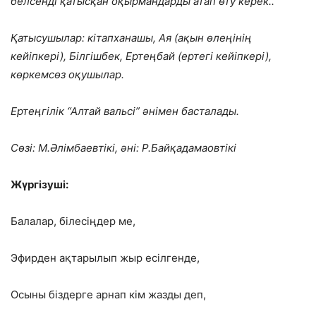
белсенді қатысқан оқырмандарды атап өту керек..
Қатысушылар: кітапханашы, Ая (ақын өлеңінің
кейіпкері), Білгішбек, Ертеңбай (ертегі кейіпкері),
көркемсөз оқушылар.
Ертеңгілік “Алтай вальсі” әнімен басталады.
Сөзі: М.Әлімбаевтікі, әні: Р.Байқадамаовтікі
Жүргізуші:
Балалар, білесіңдер ме,
Эфирден ақтарылып жыр есілгенде,
Осыны біздерге арнап кім жазды деп,