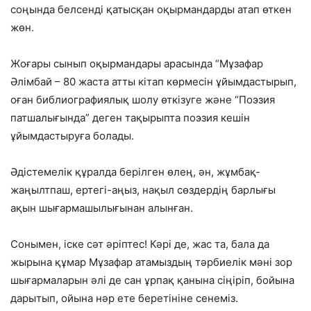
соңында белсенді қатысқан оқырмандарды атап өткен
жөн.
Жоғары сынып оқырмандары арасында “Мұзафар
Әлімбай – 80 жаста атты кітап көрмесін ұйымдастырып,
оған библиографиялық шолу өткізуге және “Поэзия
патшалығында” деген тақырыпта поэзия кешін
ұйымдастыруға болады.
Әдістемелік құралда берілген өлең, ән, жұмбақ-
жаңылтпаш, ертегі-аңыз, нақыл сөздердің барлығы
ақын шығармашылығынан алынған.
Сонымен, іске сәт әріптес! Кәрі де, жас та, бала да
жырына құмар Мұзафар атамыздың тәрбиелік мәні зор
шығармаларын әлі де сан ұрпақ қанына сіңіріп, бойына
дарытып, ойына нәр ете беретініне сенеміз.