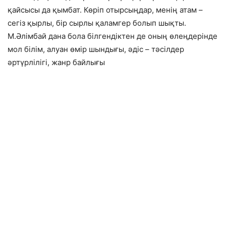
қайсысы да қымбат. Көріп отырсыңдар, менің атам –
сегіз қырлы, бір сырлы қаламгер болып шықты.
М.Әлімбай дана бола білгендіктен де оның өлеңдерінде
мол білім, алуан өмір шындығы, әдіс – тәсілдер
әртүрлілігі, жанр байлығы