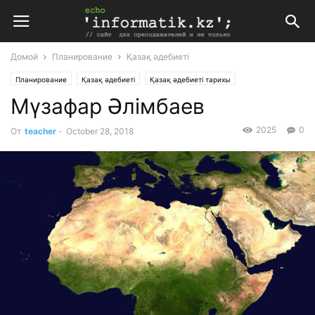
Домой
Планирование
Қазақ әдебиеті
Планирование
Қазақ әдебиеті
Қазақ әдебиеті тарихы
Мүзафар Әлімбаев
Поурочные планы
2025
0
От
teacher
-
October 28, 2018