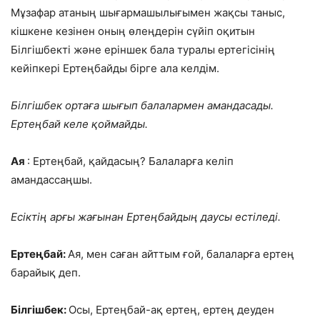
Мұзафар атаның шығармашылығымен жақсы таныс,
кішкене кезінен оның өлеңдерін сүйіп оқитын
Білгішбекті және еріншек бала туралы ертегісінің
кейіпкері Ертеңбайды бірге ала келдім.
Білгішбек ортаға шығып балалармен амандасады.
Ертеңбай келе қоймайды.
Ая
: Ертеңбай, қайдасың? Балаларға келіп
амандассаңшы.
Есіктің арғы жағынан Ертеңбайдың даусы естіледі.
Ертеңбай:
Ая, мен саған айттым ғой, балаларға ертең
барайық деп.
Білгішбек:
Осы, Ертеңбай-ақ ертең, ертең деуден