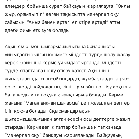
өлеңдері бойынша сурет байқауын жариялауға, “Ойлы
жыр, орамды тіл” деген тақырыпта мәнерлеп оқу
сайысын, “Аңыз бенен ертегі еліктіре ертеді” атты
әдеби ойын өткізуге болады.
Ақын өмірі мен шығармашылығына байланысты
ұйымдастырылған көрмеге міндетті түрде шолу жасау
керек. бойынша көрме ұйымдастырғанда, міндетті
түрде кітаптарға шолу өткізу қажет. Ақынның
жинақтарындағы ән-ойындарды, жұмбақтарды, аңыз-
ертегілерді пайдаланып, кіші-гірім ойын өткізу арқылы
балаларды кітап оқуға қызықтыруға болады. Көрме
жанына “Маған ұнаған шығарма” деп жазылған дәптер
іліп қоюға болады. Оқырмандар ақын
шығармашылығынан алған әсерін осы дәптерге жазып
отырады. Көрмедегі кітаптар бойынша кітапханада
“Мәнерлеп оқу” байқауы жарияланады. Байқаудың