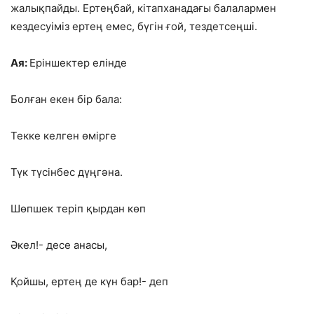
жалықпайды. Ертеңбай, кітапханадағы балалармен
кездесуіміз ертең емес, бүгін ғой, тездетсеңші.
Ая:
Еріншектер елінде
Болған екен бір бала:
Текке келген өмірге
Түк түсінбес дүңгәна.
Шөпшек теріп қырдан көп
Әкел!- десе анасы,
Қойшы, ертең де күн бар!- деп