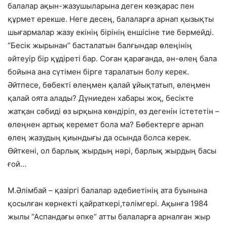
балалар ақын-жазушыларына деген көзқарас пен
құрмет ерекше. Неге десең, балаларға арнап қызықты
шығармалар жазу екінің бірінің еншісіне тие бермейді.
“Бесік жырынан” басталатын балғындар өлеңінің
әйтеуір бір құдіреті бар. Соған қарағанда, ән-өлең бала
бойына ана сүтімен бірге таралатын болу керек.
Әйтпесе, бөбекті өлеңмен қалай ұйықтатып, өлеңмен
қалай оята алады? Дүниеден хабары жоқ, бесікте
жатқан сәбиді өз ырқына көндіріп, өз дегенін істететін –
өлеңнен артық керемет бола ма? Бөбектерге арнап
өлең жазудың қиындығы да осында болса керек.
Өйткені, ол барлық жырдың нәрі, барлық жырдың басы
ғой…
М.Әлімбай – қазіргі балалар әдебиетінің ата буынына
қосылған көрнекті қайраткері,тәлімгері. Ақынға 1984
жылы “Аспандағы әпке” атты балаларға арналған жыр