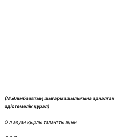
(М.Әлімбаевтың шығармашылығына арналған
әдістемелік құрал)
О
л алуан қырлы талантты ақын