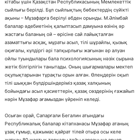
кітабы үшін Қазақстан Республикасының Мемлекеттік
сыйлығы берілді. Бұл сыйлықтың бөбектердің сүйікті
ақыны – Мұзафарға берілуі әбден орынды. М.Әлімбай
балалар әдебиетінің қалыптасып дамуына өзінің әр
жастағы баланың ой – өрісіне сай лайықталған
азаматтығы асқақ, мұраты асыл, тілі шұрайлы, қызық
оқиғалы, күлдіргі әрі тапқырлығы жағынан әр алуан
ойлы туындылары бала психологиясының нәзік сырына
жетік білгірлігін танытады. Оның шығармалары мектеп
оқулықтарынан тұрақты орын алған. Өлеңдерін оқып
тілі шыққан бүлдіршіндеріміз қазақ халқының
бойындағы асыл қасиеттерін, қазақ сөздерінің ғажайып
нәрін Мұзафар ағамыздан үйреніп келеді.
Осыған орай, Сапарғали Бегалин атындағы
Республикалық балалар кітапханасы Мұзафар атаның
ұзақ ғұмыр, қажымас қайрат тілей отыра осы келе
жатқан 80 жастық торқалы тойы қарсаңына арнап