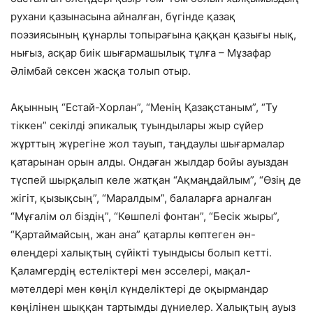
рухани қазынасына айналған, бүгінде қазақ
поэзиясының құнарлы топырағына қаққан қазығы нық,
нығыз, асқар биік шығармашылық тұлға – Мұзафар
Әлімбай сексен жасқа толып отыр.
Ақынның “Естай-Хорлан”, “Менің Қазақстаным”, “Ту
тіккен” секілді эпикалық туындылары жыр сүйер
жұрттың жүрегіне жол тауып, таңдаулы шығармалар
қатарынан орын алды. Ондаған жылдар бойы ауыздан
түспей шырқалып келе жатқан “Ақмаңдайлым”, “Өзің де
жігіт, қызықсың”, “Маралдым”, балаларға арналған
“Мұғалім ол біздің”, “Көшпелі фонтан”, “Бесік жыры”,
“Қартаймайсың, жан ана” қатарлы көптеген ән-
өлеңдері халықтың сүйікті туындысы болып кетті.
Қаламгердің естеліктері мен эсселері, мақал-
мәтелдері мен көңіл күнделіктері де оқырмандар
көңілінен шыққан тартымды дүниелер. Халықтың ауыз