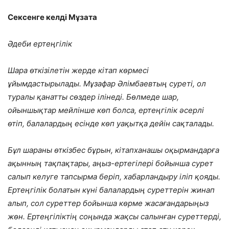
Сексенге келді Мұзата
Әдеби ертеңгілік
Шара өткізілетін жерде кітап көрмесі
ұйымдастырылады. Мұзафар Әлімбаевтың суреті, ол
туралы қанатты сөздер ілінеді. Бөлмеде шар,
ойыншықтар мейлінше көп болса, ертеңгілік әсерлі
өтіп, балалардың есінде көп уақытқа дейін сақталады.
Бұл шараны өткізбес бұрын, кітапханашы оқырмандарға
ақынның тақпақтары, аңыз-ертегілері бойынша сурет
салып келуге тапсырма беріп, хабарландыру іліп қояды.
Ертеңгілік болатын күні балалардың суреттерін жинап
алып, сол суреттер бойынша
көрме жасағандарыңыз
жөн. Ертеңгіліктің соңында жақсы салынған суреттерді,