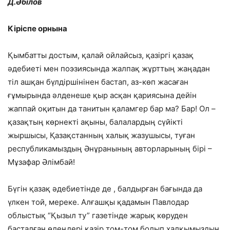
Д.Әбілов
Кіріспе орнына
Қымбатты достым, қалай ойлайсыз, қазіргі қазақ
әдебиеті мен поэзиясында жалпақ жұрттың жаңадан
тіл ашқан бүлдіршінінен бастап, аз-көп жасаған
ғұмырында әлденеше қыр асқан қариясына дейін
жаппай оқитын да танитын қаламгер бар ма? Бар! Ол –
қазақтың көрнекті ақыны, балалардың сүйікті
жыршысы, Қазақстанның халық жазушысы, туған
республикамыздың Әнұранының авторларының бірі –
Мұзафар Әлімбай!
Бүгін қазақ әдебиетінде де , балдырған бағында да
үлкен той, мереке. Алғашқы қадамын Павлодар
облыстық “Қызыл ту” газетінде жарық көруден
басталған өлеңдері қазір том-том болып халқымыздың