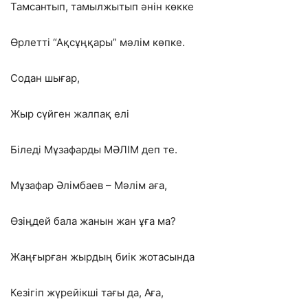
Тамсантып, тамылжытып әнін көкке
Өрлетті “Ақсұңқары” мәлім көпке.
Содан шығар,
Жыр сүйген жалпақ елі
Біледі Мұзафарды МӘЛІМ деп те.
Мұзафар Әлімбаев – Мәлім аға,
Өзіңдей бала жанын жан ұға ма?
Жаңғырған жырдың биік жотасында
Кезігіп жүрейікші тағы да, Аға,