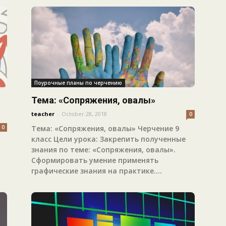
Поурочные планы по черчению
Тема: «Сопряжения, овалы»
teacher
-
October 28, 2018
0
0
Тема: «Сопряжения, овалы» Черчение 9
класс Цели урока: Закрепить полученные
знания по теме: «Сопряжения, овалы».
Сформировать умение применять
графические знания на практике....