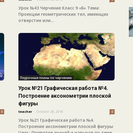
Урок №43 Черчение Класс 9 «Б» Тема:
Проекции геометрических тел, имеющих
отверстие или...
Поурочные планы по черчению
Урок №21 Графическая работа №4.
Построение аксонометрии плоской
фигуры
teacher
-
October 28, 2018
0
0
Урок №21 Графическая работа №4.
Построение аксонометрии плоской фигуры
Цель: Привитие знаний и навыков по теме