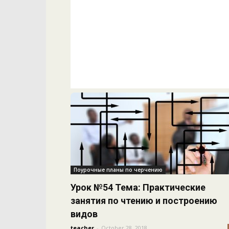
Поурочные планы по черчению
Урок №54 Тема: Практические
занятия по чтению и построению
видов
teacher
-
October 28, 2018