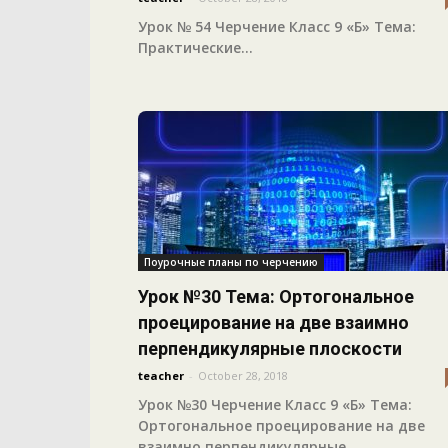
Урок № 54 Черчение Класс 9 «Б» Тема:
Практические...
Поурочные планы по черчению
Урок №30 Тема: Ортогональное
проецирование на две взаимно
перпендикулярные плоскости
teacher
-
October 28, 2018
Урок №30 Черчение Класс 9 «Б» Тема:
Ортогональное проецирование на две
взаимно перпендикулярные...