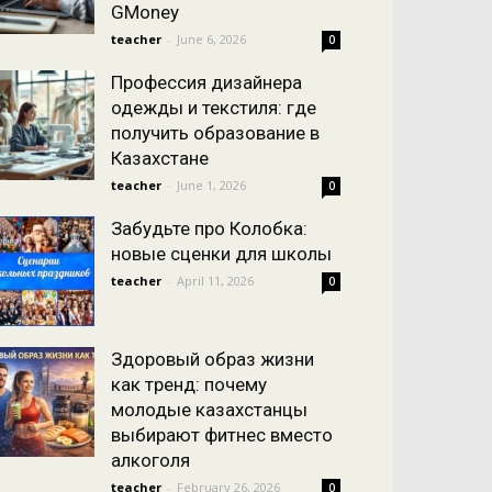
GMoney
teacher
-
June 6, 2026
0
Профессия дизайнера
одежды и текстиля: где
получить образование в
Казахстане
teacher
-
June 1, 2026
0
Забудьте про Колобка:
новые сценки для школы
teacher
-
April 11, 2026
0
Здоровый образ жизни
как тренд: почему
молодые казахстанцы
выбирают фитнес вместо
алкоголя
teacher
-
February 26, 2026
0