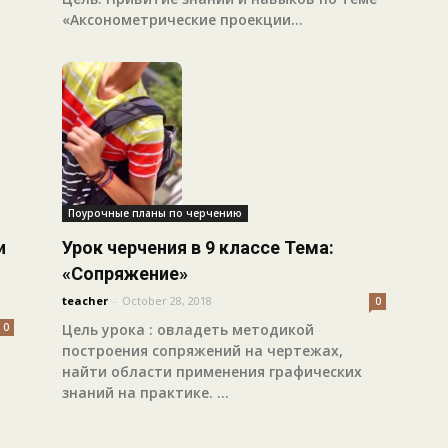
«Аксонометрические проекции...
Поурочные планы по черчению
и
Урок черчения в 9 классе Тема:
«Сопряжение»
teacher
-
October 28, 2018
0
0
Цель урока : овладеть методикой
построения сопряжений на чертежах,
найти области применения графических
знаний на практике. ...