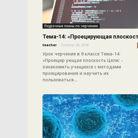
Поурочные планы по черчению
Тема-14: «Проецирующая плоскос
teacher
-
October 28, 2018
Урок черчения в 9 классе Тема-14:
«Проецир ующая плоскость Цели: -
ознакомить учащихся с методами
проецирования и научить их
пользоваться...