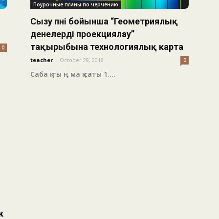
Поурочные планы по черчению
Сызу пәні бойынша “Геометриялық
денелерді проекциялау”
тақырыбына технологиялық карта
0
teacher
-
October 28, 2018
0
Саба қ ты ң ма қ саты 1....
к