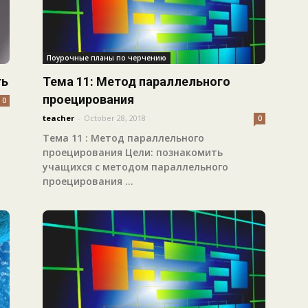
Поурочные планы по черчению
ть
Тема 11: Метод параллельного
проецирования
0
teacher
-
October 28, 2018
0
Тема 11 : Метод параллельного
проецирования Цели: познакомить
учащихся с методом параллельного
проецирования ...