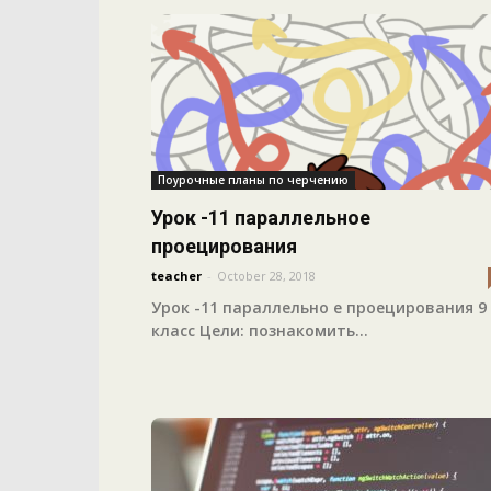
Поурочные планы по черчению
Урок -11 параллельное
проецирования
teacher
-
October 28, 2018
Урок -11 параллельно е проецирования 9
класс Цели: познакомить...