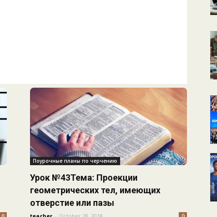
КАЛЕНДАРНОЕ
ПЛАНИРОВАНИЕ
УРОКОВ
Поурочные планы по черчению
Урок №43Тема: Проекции
геометрических тел, имеющих
отверстие или пазы
teacher
-
October 28, 2018
0
0