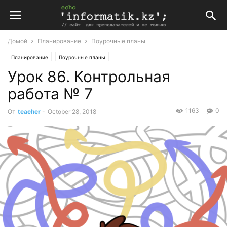
Домой
Планирование
Поурочные планы
Планирование
Поурочные планы
Урок 86. Контрольная
Поурочные планы по алгебре и математике
Поурочные планы по математике 6 класс
работа № 7
1163
0
От
teacher
-
October 28, 2018