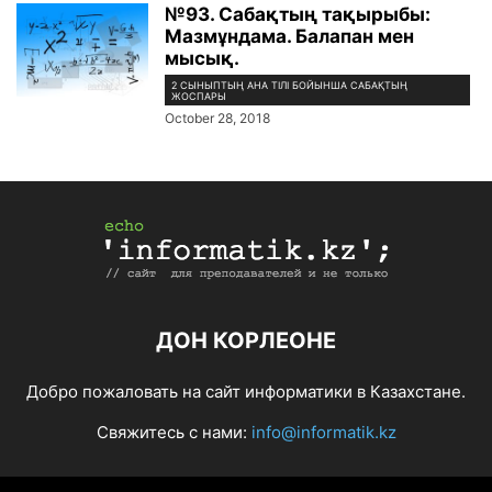
№93. Сабақтың тақырыбы:
Мазмұндама. Балапан мен
мысық.
2 СЫНЫПТЫҢ АНА ТІЛІ БОЙЫНША САБАҚТЫҢ
ЖОСПАРЫ
October 28, 2018
ДОН КОРЛЕОНЕ
Добро пожаловать на сайт информатики в Казахстане.
Свяжитесь с нами:
info@informatik.kz