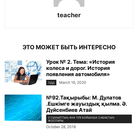
teacher
ЭТО МОЖЕТ БЫТЬ ИНТЕРЕСНО
Урок № 2. Тема: «История
колеса и дорог. История
появления автомобиля»
March 16, 2020
ПДД
№92.Тақырыбы: М. Дулатов
.Ешкімге жауыздық қылма. Ә.
Дүйсенбиев Атай
2 СЫНЫПТЫҢ АНА ТІЛІ БОЙЫНША САБАҚТЫҢ
ЖОСПАРЫ
October 28, 2018