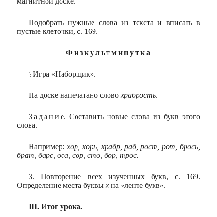
магнитной доске.
Подобрать нужные слова из текста и вписать в
пустые клеточки, с. 169.
Физкультминутка
Игра «Наборщик».
?
На доске напечатано слово
храбрость
.
Задани
е. Составить новые слова из букв этого
слова.
Например:
хор, хорь, храбр, раб, рост, рот, брось,
брат, барс, оса, сор, сто, бор, трос.
3. Повторение всех изученных букв, с. 169.
Определение места буквы
х
на «ленте букв».
III. Итог урока.