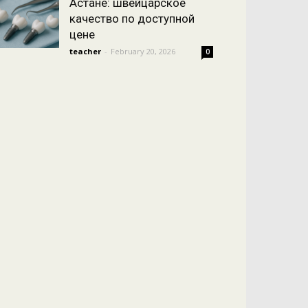
Астане: швейцарское
качество по доступной
цене
teacher
-
February 20, 2026
0