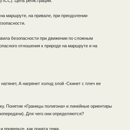
(ПСС). Цель регистрации.
на маршруте, на привале, при преодолении
езопасности.
авила безопасности при движении по сложным
опасного отношения к природе на маршруте и на
 натянет, А нагрянет холод злой -Скинет с плеч ее
дку. Понятие «Границы полигона» и линейные ориентиры
тропередачи). Для чего они определяются?
 проверьте, как понята тема.