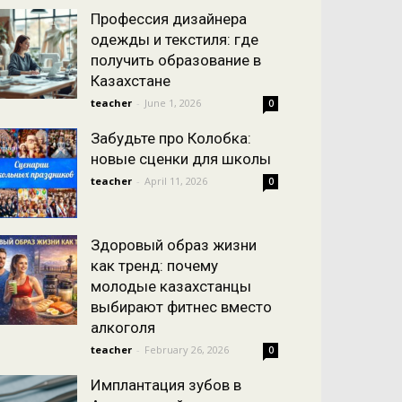
Профессия дизайнера
одежды и текстиля: где
получить образование в
Казахстане
teacher
-
June 1, 2026
0
Забудьте про Колобка:
новые сценки для школы
teacher
-
April 11, 2026
0
Здоровый образ жизни
как тренд: почему
молодые казахстанцы
выбирают фитнес вместо
алкоголя
teacher
-
February 26, 2026
0
Имплантация зубов в