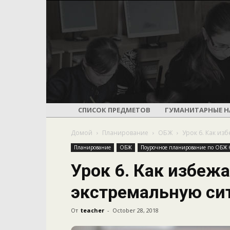
СПИСОК ПРЕДМЕТОВ
ГУМАНИТАРНЫЕ Н
Домой
Планирование
ОБЖ
Урок 6. Как из
Планирование
ОБЖ
Поурочное планирование по ОБЖ 6
Урок 6. Как избеж
экстремальную си
От
teacher
-
October 28, 2018