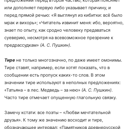
предложении перед второй частью, которая поясняет
или дополняет первую либо указывает причину, и
перед прямой речью: «Я выглянул из кибитки: всё было
мрак и вихорь»; «Читатель извинит меня: ибо, вероятно,
знает по опыту, как сродно человеку предаваться
суеверию, несмотря на всевозможное презрение к
предрассудкам»
(А. С. Пушкин)
.
Тире
не только многозначно, по даже имеет омонимы.
Тире ставят, например, если хотят показать, что в
сообщении есть пропуск каких-то слов. В этом
значении тире используют в неполных предложениях:
«Татьяна – в лес. Медведь – за нею»
(А. С. Пушкин)
.
Часто тире отмечает опущенную глагольную связку.
Замечу кстати: все поэты – «Любви мечтательной
друзья». К тому же значению восходит и тире,
обозначающее интервал: «Памятников древнерусской