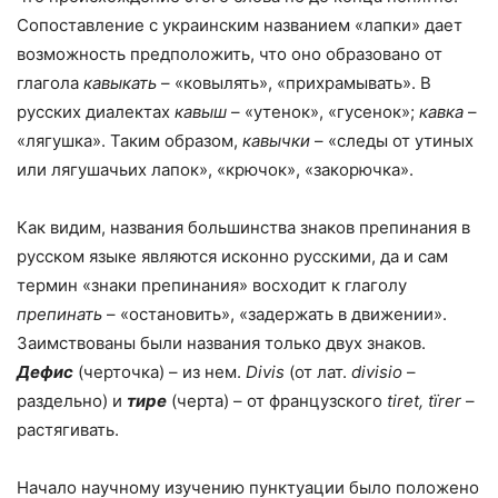
Сопоставление с украинским названием «лапки» дает
возможность предположить, что оно образовано от
глагола
кавыкать
– «ковылять», «прихрамывать». В
русских диалектах
кавыш
– «утенок», «гусенок»;
кавка
–
«лягушка». Таким образом,
кавычки
– «следы от утиных
или лягушачьих лапок», «крючок», «закорючка».
Как видим, названия большинства знаков препинания в
русском языке являются исконно русскими, да и сам
термин «знаки препинания» восходит к глаголу
препинать
– «остановить», «задержать в движении».
Заимствованы были названия только двух знаков.
Дефис
(черточка) – из нем.
Divis
(от лат.
divisio
–
раздельно) и
тире
(черта) – от французского
tiret, tїrer
–
растягивать.
Начало научному изучению пунктуации было положено