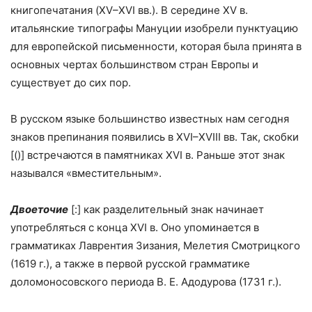
книгопечатания (XV–XVI вв.). В середине XV в.
итальянские типографы Мануции изобрели пунктуацию
для европейской письменности, которая была принята в
основных чертах большинством стран Европы и
существует до сих пор.
В русском языке большинство известных нам сегодня
знаков препинания появились в XVI–XVIII вв. Так, скобки
[()] встречаются в памятниках XVI в. Раньше этот знак
назывался «вместительным».
Двоеточие
[:] как разделительный знак начинает
употребляться с конца XVI в. Оно упоминается в
грамматиках Лаврентия Зизания, Мелетия Смотрицкого
(
1619 г
.), а также в первой русской грамматике
доломоносовского периода В. Е. Адодурова (
1731 г
.).