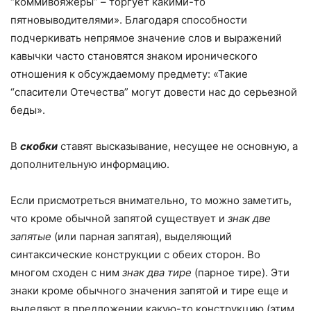
“коммивояжеры” – торгует какими-то
пятновыводителями». Благодаря способности
подчеркивать непрямое значение слов и выражений
кавычки часто становятся знаком иронического
отношения к обсуждаемому предмету: «Такие
“спасители Отечества” могут довести нас до серьезной
беды».
В
скобки
ставят высказывание, несущее не основную, а
дополнительную информацию.
Если присмотреться внимательно, то можно заметить,
что кроме обычной запятой существует и
знак две
запятые
(или парная запятая), выделяющий
синтаксические конструкции с обеих сторон. Во
многом сходен с ним
знак два тире
(парное тире). Эти
знаки кроме обычного значения запятой и тире еще и
выделяют в предложении какую-то конструкцию (этим