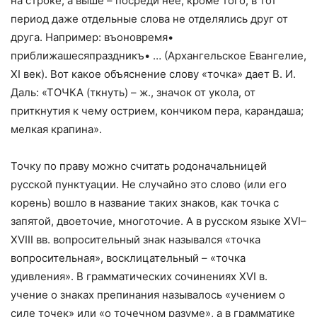
на строке, а выше – посреди нее; кроме того, в тот
период даже отдельные слова не отделялись друг от
друга. Например: въоновремя•
приближашесяпраздникъ• … (Архангельское Евангелие,
ХI век). Вот какое объяснение слову «точка» дает В. И.
Даль: «ТОЧКА (ткнуть) – ж., значок от укола, от
приткнутия к чему острием, кончиком пера, карандаша;
мелкая крапина».
Точку по праву можно считать родоначальницей
русской пунктуации. Не случайно это слово (или его
корень) вошло в название таких знаков, как точка с
запятой, двоеточие, многоточие. А в русском языке XVI–
XVIII вв. вопросительный знак назывался «точка
вопросительная», восклицательный – «точка
удивления». В грамматических сочинениях XVI в.
учение о знаках препинания называлось «учением о
силе точек» или «о точечном разуме», а в грамматике