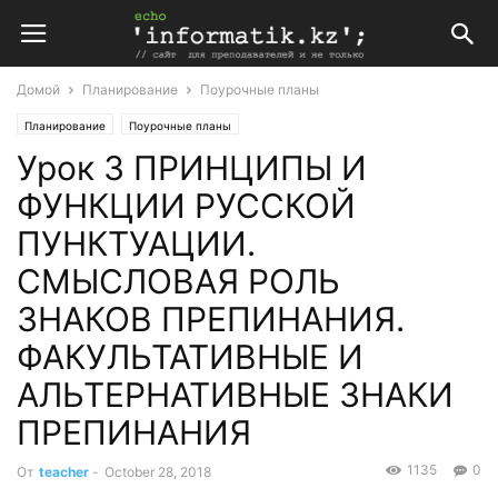
Домой
Планирование
Поурочные планы
Планирование
Поурочные планы
Урок 3 ПРИНЦИПЫ И
Поурочные планы по русскому языку
Поурочные планы по Русскому языку 11 класс с казахским языком обучения
ФУНКЦИИ РУССКОЙ
ПУНКТУАЦИИ.
СМЫСЛОВАЯ РОЛЬ
ЗНАКОВ ПРЕПИНАНИЯ.
ФАКУЛЬТАТИВНЫЕ И
АЛЬТЕРНАТИВНЫЕ ЗНАКИ
ПРЕПИНАНИЯ
1135
0
От
teacher
-
October 28, 2018