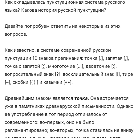
Как складывалась пунктуационная система русского
языка? Какова история русской пунктуации?
Давайте попробуем ответить на некоторые из этих
вопросов.
Как известно, в системе современной русской
пунктуации 10 знаков препинания: точка [.], запятая [,],
точка с запятой [;], многоточие […], двоеточие [:],
вопросительный знак [?], восклицательный знак [!], тире
[–], скобки [( ) ] и кавычки [«»].
Древнейшим знаком является
точка
. Она встречается
уже в памятниках древнерусской письменности. Однако
ее употребление в тот период отличалось от
современного: во-первых, оно не было
регламентировано; во-вторых, точка ставилась не внизу