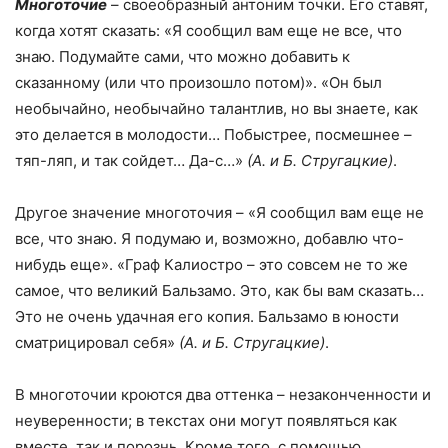
Многоточие
– своеобразный антоним точки. Его ставят,
когда хотят сказать: «Я сообщил вам еще не все, что
знаю. Подумайте сами, что можно добавить к
сказанному (или что произошло потом)». «Он был
необычайно, необычайно талантлив, но вы знаете, как
это делается в молодости… Побыстрее, посмешнее –
тяп-ляп, и так сойдет… Да-с…»
(А. и Б. Стругацкие)
.
Другое значение многоточия – «Я сообщил вам еще не
все, что знаю. Я подумаю и, возможно, добавлю что-
нибудь еще». «Граф Калиостро – это совсем не то же
самое, что великий Бальзамо. Это, как бы вам сказать…
Это не очень удачная его копия. Бальзамо в юности
сматрицировал себя»
(А. и Б. Стругацкие)
.
В многоточии кроются два оттенка – незаконченности и
неуверенности; в текстах они могут появляться как
вместе, так и порознь. Кроме того, с помощью