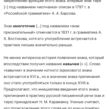
закреплению функций этого знака. Впервые знак тире
[–] под названием «молчанка» описан в
1797 г
. в
«Российской грамматике» А. А. Барсова.
Знак
многоточие
[…] под названием «знак
пресекательный» отмечается в
1831 г
. в грамматике А.
Х. Востокова, хотя его употребление встречается в
практике письма значительно раньше.
Не менее интересна история появления знака, который
впоследствии получил название
кавычки
[« »]. Слово
«кавычки» в значении нотного (крюкового) знака
встречается в XVI в., но в значении знака препинания
оно стало употребляться только в конце XVIII в.
Предполагают, что инициатива введения этого знака
препинания в практику русской письменной речи (как и
тире) принадлежит Н. М. Карамзину. Ученые считают,
что происхождение этого слова не до конца понятно.