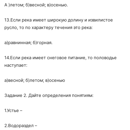
А )летом; б)весной; в)осенью.
13.Если река имеет широкую долину и извилистое
русло, то по характеру течения это река:
а)равнинная; б)горная.
14.Если река имеет снеговое питание, то половодье
наступает:
а)весной; б)летом; в)осенью
Задание 2. Дайте определения понятиям:
1.Устье –
2.Водораздел –