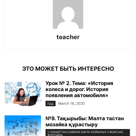
teacher
ЭТО МОЖЕТ БЫТЬ ИНТЕРЕСНО
Урок № 2. Тема: «История
колеса и дорог. История
появления автомобиля»
March 16, 2020
ПДД
№9. Тақырыбы: Малта тастан
мозайка құрастыру
2 СЫНЫПТЫҢ ЕҢБЕККЕ БАУЛУ БОЙЫНША САБАҚТЫҢ
ЖОСПАРЫ