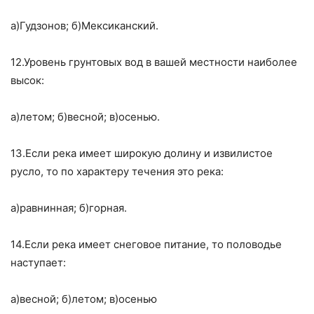
а)Гудзонов; б)Мексиканский.
12.Уровень грунтовых вод в вашей местности наиболее
высок:
а)летом; б)весной; в)осенью.
13.Если река имеет широкую долину и извилистое
русло, то по характеру течения это река:
а)равнинная; б)горная.
14.Если река имеет снеговое питание, то половодье
наступает:
а)весной; б)летом; в)осенью