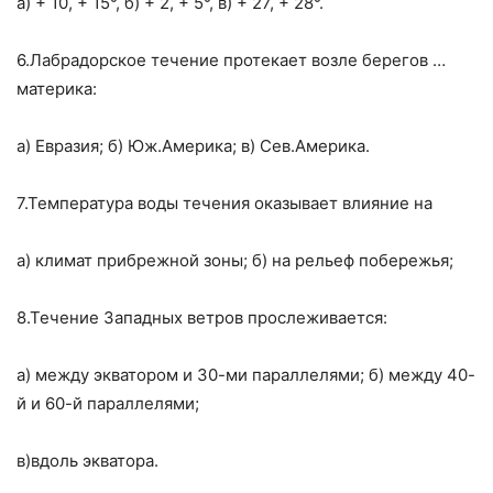
а) + 10, + 15°, б) + 2, + 5°, в) + 27, + 28°.
6.Лабрадорское течение протекает возле берегов …
материка:
а) Евразия; б) Юж.Америка; в) Сев.Америка.
7.Температура воды течения оказывает влияние на
а) климат прибрежной зоны; б) на рельеф побережья;
8.Течение Западных ветров прослеживается:
а) между экватором и 30-ми параллелями; б) между 40-
й и 60-й параллелями;
в)вдоль экватора.