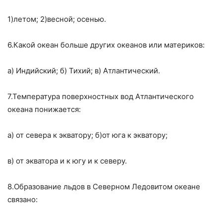
1)летом; 2)весной; осенью.
6.Какой океан больше других океанов или материков:
а) Индийский; б) Тихий; в) Атлантический.
7.Температура поверхностных вод Атлантического
океана понижается:
а) от севера к экватору; б)от юга к экватору;
в) от экватора и к югу и к северу.
8.Образование льдов в Северном Ледовитом океане
связано: