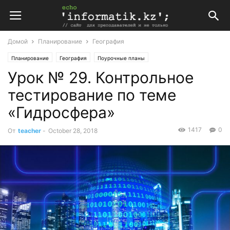
Домой
Планирование
География
Планирование
География
Поурочные планы
Урок № 29. Контрольное
Поурочные планы по географии 6 класс Учебник Дронов В.П.`землеведение`
тестирование по теме
«Гидросфера»
1417
0
От
teacher
-
October 28, 2018