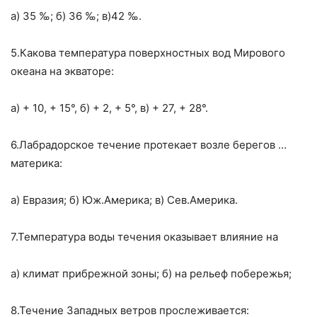
а) 35 ‰; б) 36 ‰; в)42 ‰.
5.Какова температура поверхностных вод Мирового
океана на экваторе:
а) + 10, + 15°, б) + 2, + 5°, в) + 27, + 28°.
6.Лабрадорское течение протекает возле берегов …
материка:
а) Евразия; б) Юж.Америка; в) Сев.Америка.
7.Температура воды течения оказывает влияние на
а) климат прибрежной зоны; б) на рельеф побережья;
8.Течение Западных ветров прослеживается: