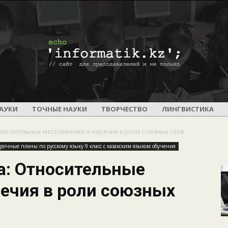
ПОУРОЧНОЕ
АУКИ
ТОЧНЫЕ НАУКИ
ТВОРЧЕСТВО
ЛИНГВИСТИКА
Относительные местоимения и наречия в роли союзных слов
рочные планы по русскому языку 9 класс с казахским языком обучения
ка: Относительные
И
ечия в роли союзных