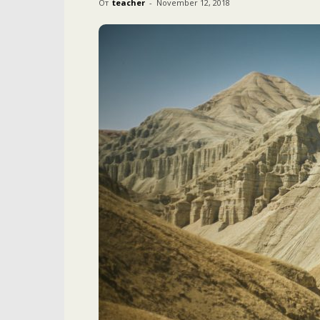
От
teacher
-
November 12, 2018