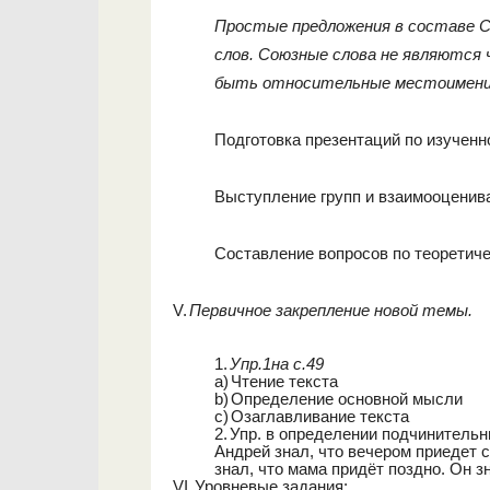
Простые предложения в составе С
слов. Союзные слова не являются 
быть относительные местоимения 
Подготовка презентаций по изученн
Выступление групп и взаимооценив
Составление вопросов по теоретиче
V.
Первичное закрепление новой темы.
1.
Упр.1на с.49
a)
Чтение текста
b)
Определение основной мысли
c)
Озаглавливание текста
2.
Упр. в определении подчинительн
Андрей знал, что вечером приедет с
знал, что мама придёт поздно. Он зн
VI.
Уровневые задания: