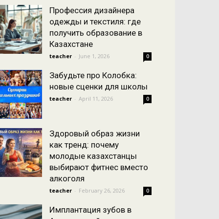
Профессия дизайнера
одежды и текстиля: где
получить образование в
Казахстане
teacher
-
June 1, 2026
0
Забудьте про Колобка:
новые сценки для школы
teacher
-
April 11, 2026
0
Здоровый образ жизни
как тренд: почему
молодые казахстанцы
выбирают фитнес вместо
алкоголя
teacher
-
February 26, 2026
0
Имплантация зубов в