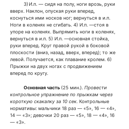
3)
И.п. — сидя на полу, ноги врозь, руки
вверх. Наклон, опуская руки вперед,
коснуться ими носков ног; вернуться в и.п.
Ноги в коленях не сгибать. 4) И.п. —стоя в
упоре на коленях. Выпрямить ноги в коленях,
вернуться в и.п. 5) И.п. —основная стойка,
руки вперед. Круг правой рукой в боковой
плоскости (вниз, назад, вверх, вперед); то же
ле­вой. Получается, как плавание кролем. 6)
Прыжки на двух ногах с продвиже­нием
вперед по кругу.
Основная часть
(25 мин.).
Провести
контрольное упражнение по прыжкам через
короткую скакалку за 10 сек.
Контрольные
нормативы: мальчики 18 раз — «5», 16 — «4»,
14 — «3»; девочки 20 раз — «5», 18 — «4», 16
— «3».