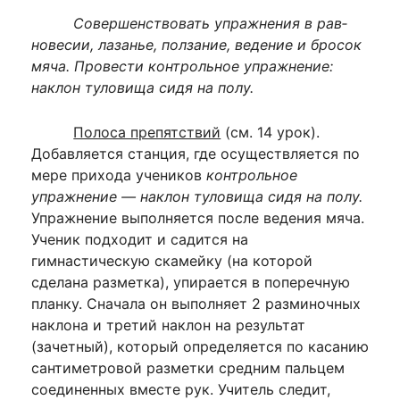
Совершенствовать упражнения в рав­
новесии, лазанье, ползание, ведение и бро­сок
мяча. Провести контрольное упраж­нение:
наклон туловища сидя на полу.
Полоса препятствий
(см. 14 урок).
Добавляется станция, где осуществля­ется по
мере прихода учеников
кон­трольное
упражнение — наклон туло­вища сидя на полу.
Упражнение выпол­няется после ведения мяча.
Ученик под­ходит и садится на
гимнастическую ска­мейку (на которой
сделана разметка), упирается в поперечную
планку. Сна­чала он выполняет 2 разминочных
на­клона и третий наклон на результат
(зачетный), который определяется по касанию
сантиметровой разметки сред­ним пальцем
соединенных вместе рук. Учитель следит,