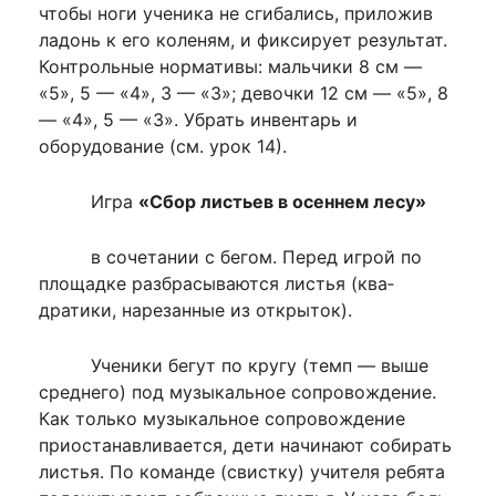
чтобы ноги ученика не сгибались, приложив
ладонь к его ко­леням, и фиксирует результат.
Кон­трольные нормативы: мальчики 8 см —
«5», 5 — «4», 3 — «3»; девочки 12 см — «5», 8
— «4», 5 — «3». Убрать инвентарь и
оборудование (см. урок 14).
Игра
«Сбор листьев в осеннем лесу»
в сочетании с бегом. Перед игрой по
площадке разбрасываются листья (ква­
дратики, нарезанные из открыток).
Ученики бегут по кругу (темп — выше
среднего) под музыкальное со­провождение.
Как только музыкальное сопровождение
приостанавливается, дети начинают собирать
листья. По ко­манде (свистку) учителя ребята