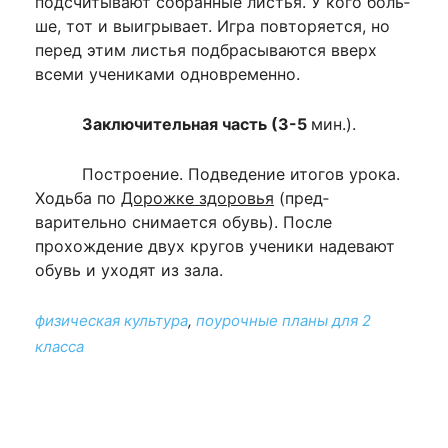
подсчи­тывают собранные листья. У кого боль­
ше, тот и выигрывает. Игра повторяет­ся, но
перед этим листья подбрасыва­ются вверх
всеми учениками одновре­менно.
Заключительная часть (3-5
мин.).
Построение. Подведение итогов уро­ка.
Ходьба по
Дорожке здоровья
(пред­
варительно снимается обувь). После
прохождение двух кругов ученики на­девают
обувь и уходят из зала.
физическая культура
,
поурочные планы для 2
класса