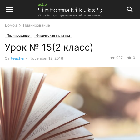
Домой
Планирование
Планирование
Физическая культура
Урок № 15(2 класс)
Поурочные планы по физической культуре 2 класс
927
0
От
teacher
-
November 12, 2018