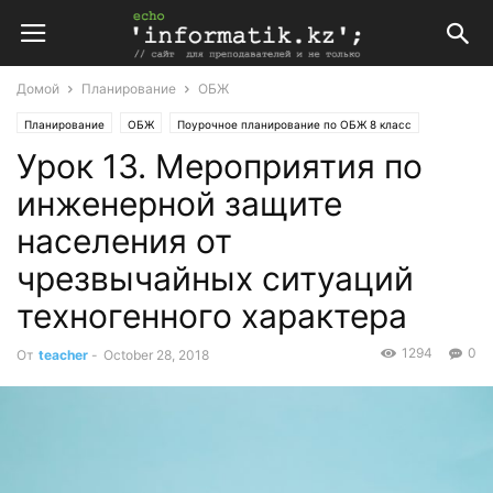
Домой
Планирование
ОБЖ
Планирование
ОБЖ
Поурочное планирование по ОБЖ 8 класс
Урок 13. Мероприятия по
Поурочные планы
инженерной защите
населения от
чрезвычайных ситуаций
техногенного характера
1294
0
От
teacher
-
October 28, 2018