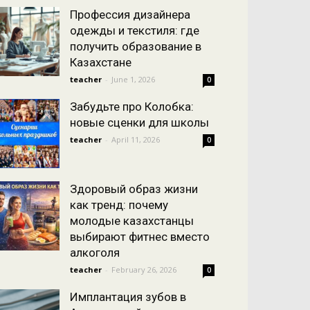
Профессия дизайнера
одежды и текстиля: где
получить образование в
Казахстане
teacher
-
June 1, 2026
0
Забудьте про Колобка:
новые сценки для школы
teacher
-
April 11, 2026
0
Здоровый образ жизни
как тренд: почему
молодые казахстанцы
выбирают фитнес вместо
алкоголя
teacher
-
February 26, 2026
0
Имплантация зубов в