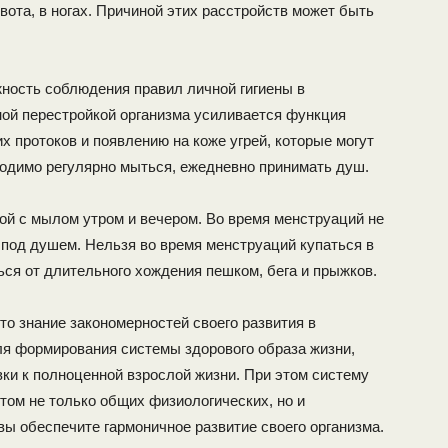
ота, в ногах. Причиной этих расстройств может быть
ность со­блюдения правил личной гигиены в
ной перестройкой организма усиливается функция
х прото­ков и появлению на коже угрей, которые могут
одимо регулярно мыться, еже­дневно принимать душ.
 с мылом ут­ром и вечером. Во время менструаций не
под душем. Нельзя во время менструа­ций купаться в
ся от длительного хождения пешком, бега и прыжков.
о знание зако­номерностей своего развития в
ля формирования системы здорового образа жизни,
вки к полноценной взрослой жизни. При этом систему
етом не только общих физиологических, но и
ы обеспечите гармоничное развитие своего организма.