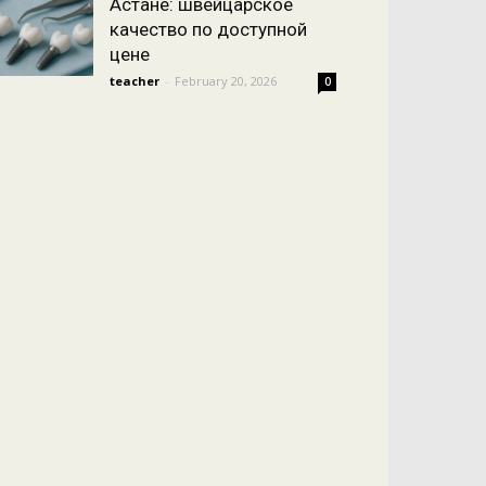
Астане: швейцарское
качество по доступной
цене
teacher
-
February 20, 2026
0