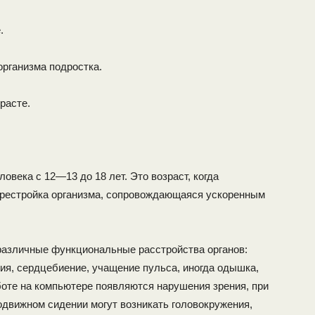
.
рганизма подростка.
расте.
овека с 12—13 до 18 лет. Это возраст, когда
ерестройка организма, сопровождающаяся ускоренным
 различные функциональные расстройства органов:
я, сердцебиение, учащение пульса, ино­гда одышка,
боте на компьютере появляются нарушения зрения, при
движном сидении могут воз­никать головокружения,