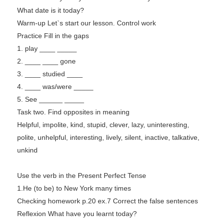
What date is it today?
Warm-up Let`s start our lesson. Control work
Practice Fill in the gaps
1. play ____ _____
2. ____ ____ gone
3. ____ studied ____
4. ____ was/were _____
5. See ______ _____
Task two. Find opposites in meaning
Helpful, impolite, kind, stupid, clever, lazy, uninteresting,
polite, unhelpful, interesting, lively, silent, inactive, talkative,
unkind
Use the verb in the Present Perfect Tense
1.He (to be) to New York many times
Checking homework p.20 ex.7 Correct the false sentences
Reflexion What have you learnt today?