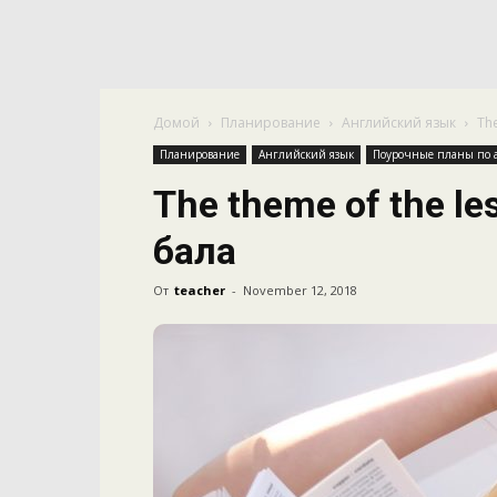
Домой
Планирование
Английский язык
Th
Планирование
Английский язык
Поурочные планы по ан
The theme of the l
бала
От
teacher
-
November 12, 2018