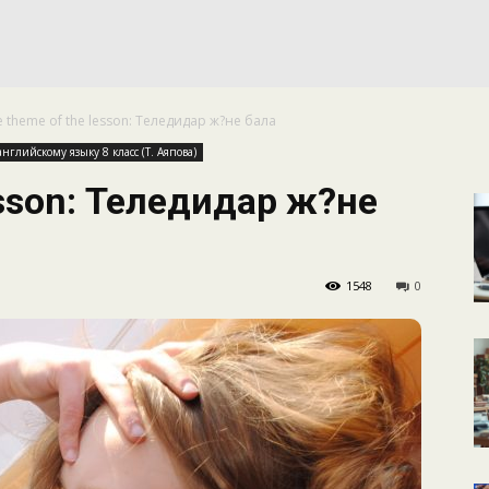
КАЛЕНДАРНОЕ
e theme of the lesson: Теледидар ж?не бала
ПЛАНИРОВАНИЕ
глийскому языку 8 класс (Т. Аяпова)
esson: Теледидар ж?не
1548
0
УРОКОВ