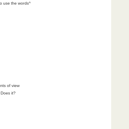
o use the words^
nts of view
 Does it?