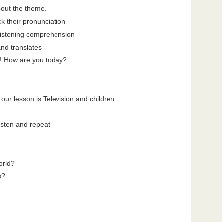
bout the theme.
ck their pronunciation
listening comprehension
and translates
! How are you today?
our lesson is Television and children.
isten and repeat
t
orld?
s?