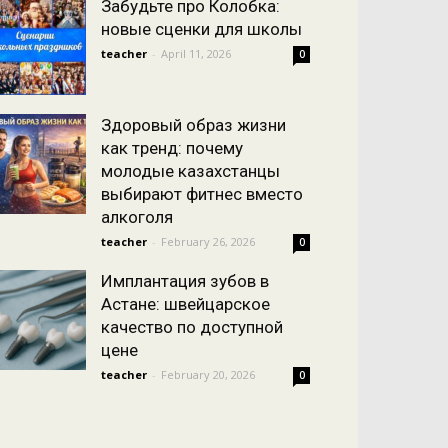
Забудьте про Колобка:
новые сценки для школы
teacher
-
April 11, 2026
0
Здоровый образ жизни
как тренд: почему
молодые казахстанцы
выбирают фитнес вместо
алкоголя
teacher
-
February 26, 2026
0
Имплантация зубов в
Астане: швейцарское
качество по доступной
цене
teacher
-
February 20, 2026
0