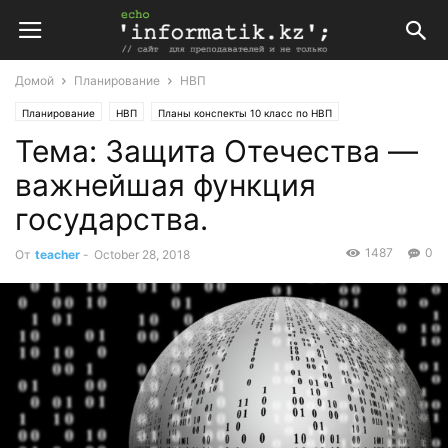
Домой
Планирование
НВП
Планирование
НВП
Планы конспекты 10 класс по НВП
Тема: Защита Отечества —
Поурочные планы
важнейшая функция
государства.
1487
0
От
teacher
-
October 28, 2018