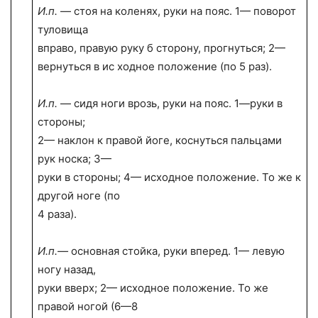
И.п.
— стоя на коленях, руки на пояс. 1— поворот
туловища
вправо, правую руку б сторону, прогнуться; 2—
вернуться в ис ходное положение (по 5 раз).
И.п.
— сидя ноги врозь, руки на пояс. 1—руки в
стороны;
2— наклон к правой йоге, коснуться пальцами
рук носка; 3—
руки в стороны; 4— исходное положение. То же к
другой ноге (по
4 раза).
И.п.—
основная стойка, руки вперед. 1— левую
ногу назад,
руки вверх; 2— исходное положение. То же
правой ногой (6—8