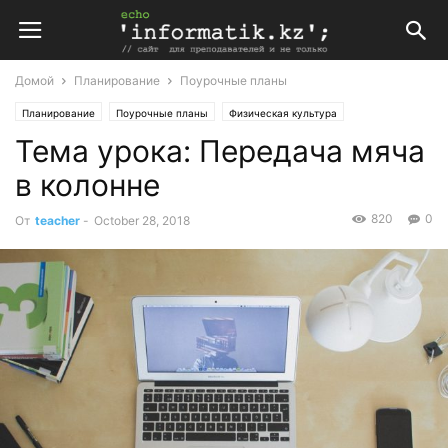
Домой
Планирование
Поурочные планы
Планирование
Поурочные планы
Физическая культура
Тема урока: Передача мяча
Поурочные планы по физической культуре 3 класс Казахстанская школа
в колонне
820
0
От
teacher
-
October 28, 2018